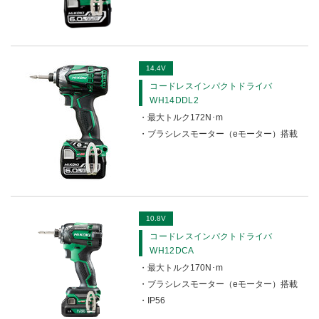
ニブラ・シャー
Mバーカッタ
14.4V
Cチャンネルカッタ
コードレスインパクトドライバ
WH14DDL2
鉄筋カットベンダ
最大トルク172N･m
ブラシレスモーター（eモーター）搭載
チップソーカッタ・チップソー切断機
ロータリバンドソー
マルチツール
10.8V
ジグソー・ミニソー
コードレスインパクトドライバ
WH12DCA
セーバソー
最大トルク170N･m
ブラシレスモーター（eモーター）搭載
パイプソー
IP56