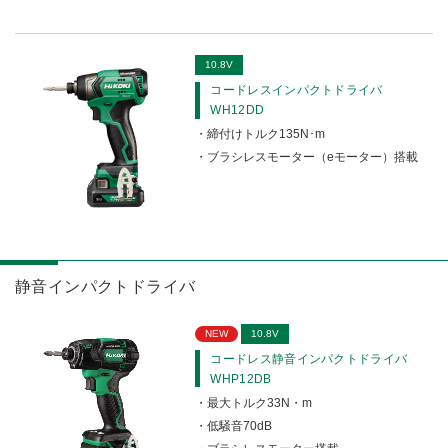
チェンソー
面取り機
10.8V
ルータ
コードレスインパクトドライバ
WH12DD
トリマ
締付けトルク135N･m
ブラシレスモーター（eモーター）搭載
ボードトリマ
ピン釘打機
仕上釘打機
静音インパクトドライバ
コンクリート釘打機
NEW
10.8V
連結ねじドライバ
コードレス静音インパクトドライバ
WHP12DB
タッカ
最大トルク33N・m
低騒音70dB
コンクリートバイブレータ