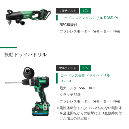
マルチボルト
36V
コードレスアングルドリル D36DYA
RFC機能付
ブラシレスモーター（eモーター）搭載
振動ドライバドリル
マルチボルト
36V
コードレス振動ドライバドリル
DV36DC
最大トルク155N・m※
クラッチ22段
ブラシレスモーター（eモーター）搭載
剛性体締付トルク（バネ性のない剛性体
を全速回転からの衝撃により直接締め付
けた場合の測定値）