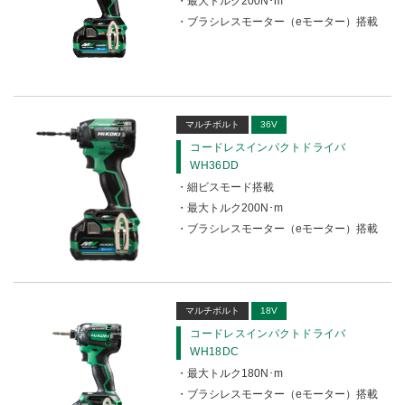
釘打機・ねじ打機・タッカ(コードレス)
最大トルク200N･m
ドライバドリル
高圧洗浄機
その他
修理受付
ブラシレスモーター（eモーター）搭載
その他(コードレス)
背負式電源
エンジン工具・園芸工具用
保証登録
アングルドリル
蓄電池・充電器(コードレス)
水中ポンプ
エンジン工具・安全上のご注意
取扱説明書
Webカタログ
締付け・穴あけ・ハツリ
振動ドライバドリル
振動3軸合成値について
研削
リチウムイオン電池互換一覧
ドリル
マルチボルト
36V
研磨
FAQ（よくあるご質問）
コードレスインパクトドライバ
集じん
振動ドリル
WH36DD
保証対象製品
切断・圧着
細ビスモード搭載
ロータリハンマドリル
切削・ホゾ穴
接続表・対応表
最大トルク200N･m
釘打機・エア工具
ブラシレスモーター（eモーター）搭載
ハンマドリル
ブロワ
ハンマ
その他
磁気ボール盤
マルチボルト
18V
コードレスインパクトドライバ
ディスクグラインダ（スライドスイッチ）
WH18DC
最大トルク180N･m
ディスクグラインダ（パドルスイッチ）
ブラシレスモーター（eモーター）搭載