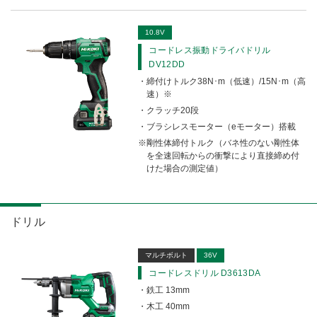
10.8V
コードレス振動ドライバドリル
DV12DD
締付けトルク38N･m（低速）/15N･m（高
速）※
クラッチ20段
ブラシレスモーター（eモーター）搭載
剛性体締付トルク（バネ性のない剛性体
を全速回転からの衝撃により直接締め付
けた場合の測定値）
ドリル
マルチボルト
36V
コードレスドリル D3613DA
鉄工 13mm
木工 40mm