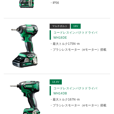
IP56
ディスクグラインダ（トリガスイッチ）
ハンドグラインダ
マルチボルト
18V
ベルトサンダ
コードレスインパクトドライバ
ブロワ
WH18DE
最大トルク175N･m
エアダスタ
ブラシレスモーター（eモーター）搭載
クリーナ
集じん機
丸のこ
14.4V
コードレスインパクトドライバ
リフォーム用丸のこ
WH14DB
最大トルク167N･m
集じん丸のこ
ブラシレスモーター（eモーター）搭載
卓上スライド丸のこ