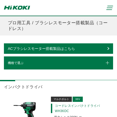
プロ用工具 / ブラシレスモーター搭載製品（コー
ドレス）
新製品情報
リチウムイオンコードレス製品
ACブラシレスモーター搭載製品はこちら
マルチボルト(36V)製品
穴あけ・締付け
ブラシレスモーター搭載製品
研削・研磨
機種で選ぶ
締付け・穴あけ(コードレス)
清掃・吹き飛ばし
植木バリカン
研削(コードレス)
切断・切削
インパクトドライバ
芝生バリカン
研磨(コードレス)
芝刈機
締付け・穴あけ・ハツリ用
静音インパクトドライバ
インパクトドライバ
ブロワ(コードレス)
刈払機・草刈機
研削用
クリーナー・集じん(コードレス)
インパクトレンチ
チェンソー
集じん・エアダスタ用
マルチボルト
36V
重要なお知らせ
切断・圧着(コードレス)
ブロワ
コードレスインパクトドライバ
切断・曲げ・圧着用
修理からのお知らせ
ボード用ドライバ
切削・ホゾ穴(コードレス)
WH36DC
のこぎり
釘打機・エア工具用
修理終了機種のお知らせ