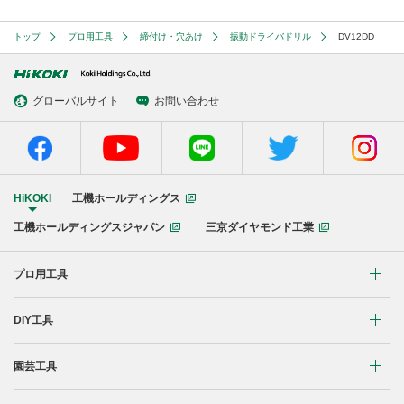
トップ
プロ用工具
締付け・穴あけ
振動ドライバドリル
DV12DD
グローバルサイト
お問い合わせ
HiKOKI
工機ホールディングス
工機ホールディングスジャパン
三京ダイヤモンド工業
プロ用工具
リチウムイオンコードレス製品
DIY工具
マルチボルト(36V)製品
穴あけ・締付け
園芸工具
ブラシレスモーター搭載製品
研削・研磨