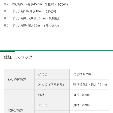
呼び径5.8×長さ45mm（米松材・下穴ø4）
ドリル径18×厚さ18mm（米松材）
ドリル径6.5×厚さ1.6mm（軟鋼板）
ドリル径8×深さ30mm（モルタル）
仕様（スペック）
小ねじ
ねじ径 6 mm
ねじ締付能力
木ねじ（下穴あり）
呼び径 5.8 × 長さ 45 mm
鋼材
直径 10 mm
アルミ
直径 12 mm
穴あけ能力