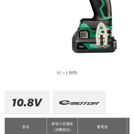
釘打機・ねじ打機・タッカ(コードレス)
高圧洗浄機
その他
修理受付
その他(コードレス)
背負式電源
エンジン工具・園芸工具用
保証登録
蓄電池・充電器(コードレス)
水中ポンプ
エンジン工具・安全上のご注意
取扱説明書
Webカタログ
締付け・穴あけ・ハツリ
振動3軸合成値について
研削
リチウムイオン電池互換一覧
研磨
FAQ（よくあるご質問）
集じん
保証対象製品
切断・圧着
切削・ホゾ穴
接続表・対応表
(ビット別売)
釘打機・エア工具
ブロワ
その他
希望小売価格
形名
蓄電池
（消費税別）