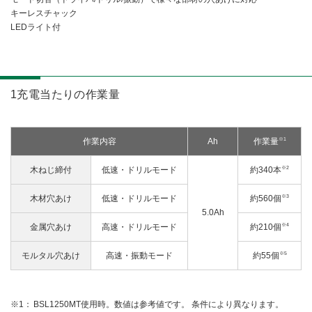
キーレスチャック
LEDライト付
1充電当たりの作業量
※1
作業内容
Ah
作業量
※2
木ねじ締付
低速・ドリルモード
約340本
※3
木材穴あけ
低速・ドリルモード
約560個
5.0Ah
※4
金属穴あけ
高速・ドリルモード
約210個
※5
モルタル穴あけ
高速・振動モード
約55個
BSL1250MT使用時。数値は参考値です。 条件により異なります。