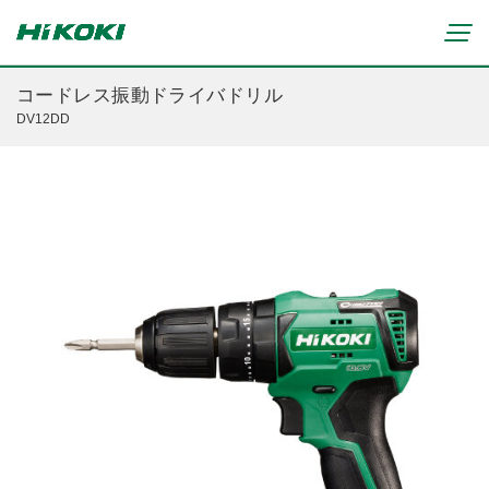
コードレス振動ドライバドリル
DV12DD
新製品情報
リチウムイオンコードレス製品
マルチボルト(36V)製品
穴あけ・締付け
ブラシレスモーター搭載製品
研削・研磨
締付け・穴あけ(コードレス)
清掃・吹き飛ばし
植木バリカン
研削(コードレス)
切断・切削
芝生バリカン
研磨(コードレス)
芝刈機
締付け・穴あけ・ハツリ用
ブロワ(コードレス)
刈払機・草刈機
研削用
クリーナー・集じん(コードレス)
チェンソー
集じん・エアダスタ用
重要なお知らせ
切断・圧着(コードレス)
ブロワ
切断・曲げ・圧着用
修理からのお知らせ
切削・ホゾ穴(コードレス)
のこぎり
釘打機・エア工具用
修理終了機種のお知らせ