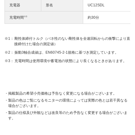
充電器
形名
UC12SDL
※3
充電時間
約30分
剛性体締付トルク（バネ性のない剛性体を全速回転からの衝撃により直
接締付けた場合の測定値）
振動3軸合成値は、EN60745-2-1規格に基づき測定しています。
充電時間は使用環境や蓄電池の状態により長くなるときがあります。
掲載製品の希望小売価格は予告なく変更になる場合がございます。
製品の色はご覧になるモニターの環境によっては実際の色とは若干異なる
場合がございます。
製品の仕様及び外観などは改良等のため予告なく変更する場合がございま
す。