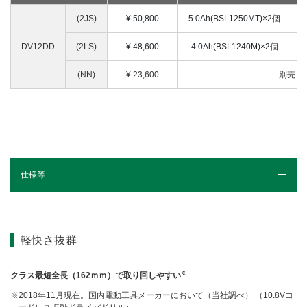
(2JS)
¥ 50,800
5.0Ah(BSL1250MT)×2個
U
DV12DD
(2LS)
¥
48,600
4.0Ah(BSL1240M)×2個
(NN)
¥
23,600
別売
仕様等
1充電当たりの作業量
仕様（スペック）
軽快さ抜群
※
クラス最短全長（162ｍｍ）で取り回しやすい
2018年11月現在。国内電動工具メーカーにおいて（当社調べ） （10.8Vコ