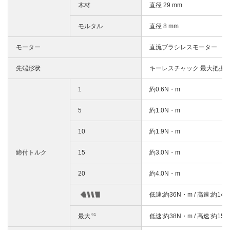
木材
直径 29 mm
モルタル
直径 8 mm
モーター
直流ブラシレスモーター
先端形状
キーレスチャック 最大把握径
1
約0.6N・m
5
約1.0N・m
10
約1.9N・m
締付トルク
15
約3.0N・m
20
約4.0N・m
低速:約36N・m / 高速:約14
※1
最大
低速:約38N・m / 高速:約15