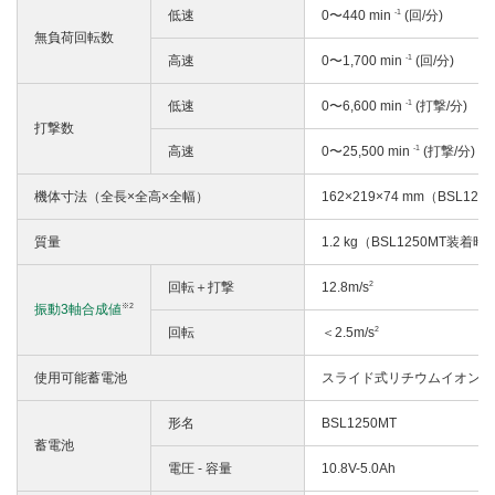
-1
低速
0〜440 min
(回/分)
無負荷回転数
-1
高速
0〜1,700 min
(回/分)
-1
低速
0〜6,600 min
(打撃/分)
打撃数
-1
高速
0〜25,500 min
(打撃/分)
機体寸法（全長×全高×全幅）
162×219×74 mm（BSL12
質量
1.2 kg（BSL1250MT装着時
2
回転＋打撃
12.8m/s
※2
振動3軸合成値
2
回転
＜2.5m/s
使用可能蓄電池
スライド式リチウムイオン電池 
形名
BSL1250MT
蓄電池
電圧 - 容量
10.8V-5.0Ah