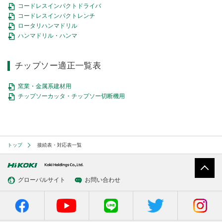
釘打機・ねじ打機・タッカ(コードレス)
高圧洗浄機
コードレスインパクトドライバ
その他
修理受付
その他(コードレス)
コードレスインパクトレンチ
背負式電源
エンジン工具・園芸工具用
保証登録
ロータリハンマドリル
蓄電池・充電器(コードレス)
水中ポンプ
ハンマドリル・ハンマ
エンジン工具・安全上のご注意
取扱説明書
Webカタログ
締付け・穴あけ・ハツリ
振動3軸合成値について
研削
チップソー適正一覧表
リチウムイオン電池互換一覧
研磨
FAQ（よくあるご質問）
集じん
窯業・金属系建材用
保証対象製品
チップソーカッタ・チップソー切断機用
切断・圧着
接続表・対応表
切削・ホゾ穴
釘打機・エア工具
ブロワ
トップ
接続表・対応表一覧
その他
グローバルサイト
お問い合わせ