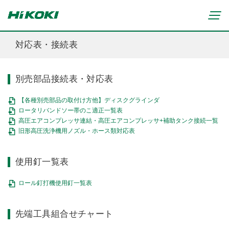
対応表・接続表
新製品情報
別売部品接続表・対応表
リチウムイオンコードレス製品
マルチボルト(36V)製品
【各種別売部品の取付け方他】ディスクグラインダ
穴あけ・締付け
ロータリバンドソー帯のこ適正一覧表
ブラシレスモーター搭載製品
研削・研磨
高圧エアコンプレッサ連結・高圧エアコンプレッサ+補助タンク接続一覧
締付け・穴あけ(コードレス)
旧形高圧洗浄機用ノズル・ホース類対応表
清掃・吹き飛ばし
植木バリカン
研削(コードレス)
切断・切削
芝生バリカン
研磨(コードレス)
使用釘一覧表
芝刈機
締付け・穴あけ・ハツリ用
ブロワ(コードレス)
刈払機・草刈機
研削用
ロール釘打機使用釘一覧表
クリーナー・集じん(コードレス)
チェンソー
集じん・エアダスタ用
重要なお知らせ
切断・圧着(コードレス)
ブロワ
切断・曲げ・圧着用
修理からのお知らせ
先端工具組合せチャート
切削・ホゾ穴(コードレス)
のこぎり
釘打機・エア工具用
修理終了機種のお知らせ