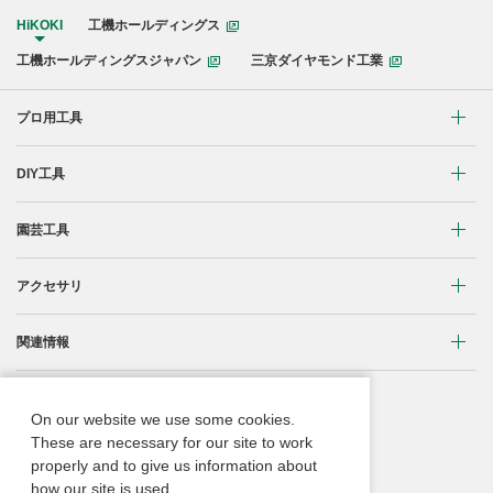
HiKOKI
工機ホールディングス
工機ホールディングスジャパン
三京ダイヤモンド工業
プロ用工具
リチウムイオンコードレス製品
DIY工具
マルチボルト(36V)製品
穴あけ・締付け
園芸工具
ブラシレスモーター搭載製品
研削・研磨
植木バリカン
アクセサリ
締付け・穴あけ
清掃・吹き飛ばし
芝生バリカン
研削
締付け・穴あけ・ハツリ用
関連情報
切断・切削
芝刈機
研磨
研削用
コードレス工具用蓄電池に関する重要なお知らせ
重要なお知らせ
刈払機・草刈機
On our website we use some cookies.
ブロワ
集じん・エアダスタ用
振動3軸合成値について
These are necessary for our site to work
取扱説明書
チェンソー
properly and to give us information about
クリーナー・集じん
切断・曲げ・圧着用
ACブラシレスモーター
Webカタログ
how our site is used.