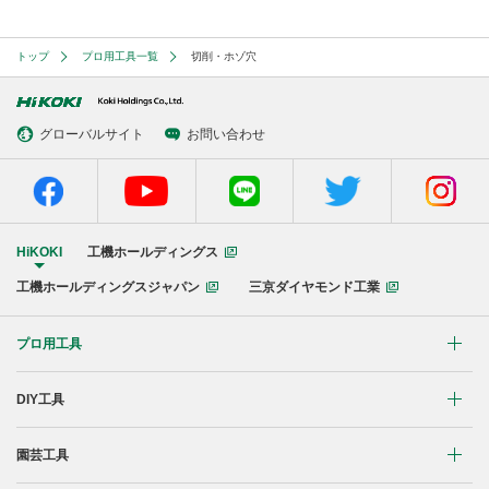
トップ
プロ用工具一覧
切削・ホゾ穴
グローバルサイト
お問い合わせ
HiKOKI
工機ホールディングス
工機ホールディングスジャパン
三京ダイヤモンド工業
プロ用工具
リチウムイオンコードレス製品
DIY工具
マルチボルト(36V)製品
穴あけ・締付け
園芸工具
ブラシレスモーター搭載製品