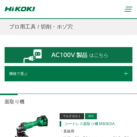
プロ用工具 / 切削・ホゾ穴
新製品情報
リチウムイオンコードレス製品
マルチボルト(36V)製品
穴あけ・締付け
ブラシレスモーター搭載製品
研削・研磨
機種で選ぶ
締付け・穴あけ(コードレス)
清掃・吹き飛ばし
植木バリカン
研削(コードレス)
切断・切削
面取り機
芝生バリカン
研磨(コードレス)
芝刈機
締付け・穴あけ・ハツリ用
ルータ
面取り機
ブロワ(コードレス)
刈払機・草刈機
研削用
クリーナー・集じん(コードレス)
トリマ
チェンソー
集じん・エアダスタ用
マルチボルト
36V
重要なお知らせ
切断・圧着(コードレス)
ブロワ
コードレス面取り機 MB36DA
切断・曲げ・圧着用
修理からのお知らせ
ボードトリマ
切削・ホゾ穴(コードレス)
直線用
のこぎり
釘打機・エア工具用
修理終了機種のお知らせ