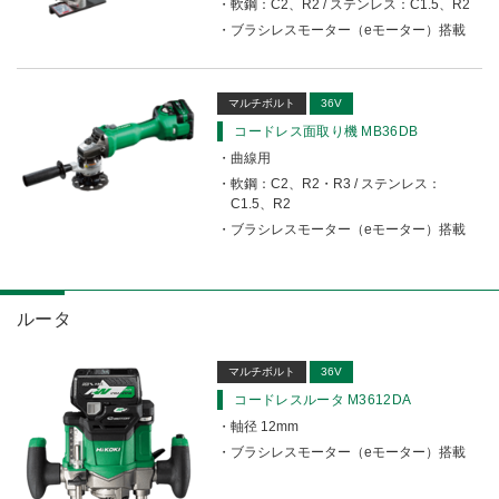
釘打機・ねじ打機・タッカ(コードレス)
軟鋼：C2、R2 / ステンレス：C1.5、R2
かんな
高圧洗浄機
その他
修理受付
ブラシレスモーター（eモーター）搭載
その他(コードレス)
背負式電源
エンジン工具・園芸工具用
保証登録
蓄電池・充電器(コードレス)
水中ポンプ
エンジン工具・安全上のご注意
取扱説明書
Webカタログ
締付け・穴あけ・ハツリ
マルチボルト
36V
振動3軸合成値について
研削
コードレス面取り機 MB36DB
リチウムイオン電池互換一覧
研磨
曲線用
FAQ（よくあるご質問）
軟鋼：C2、R2・R3 / ステンレス：
集じん
C1.5、R2
保証対象製品
切断・圧着
ブラシレスモーター（eモーター）搭載
切削・ホゾ穴
接続表・対応表
釘打機・エア工具
ブロワ
ルータ
その他
マルチボルト
36V
コードレスルータ M3612DA
軸径 12mm
ブラシレスモーター（eモーター）搭載