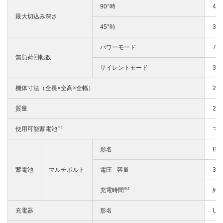
90°時
47
最大切込み深さ
45°時
30
パワーモード
7,0
無負荷回転数
サイレントモード
3,5
機体寸法（全長×全高×全幅）
27
質量
2.
※1
使用可能蓄電池
マ
形名
BS
蓄電池
マルチボルト
電圧 - 容量
36V
※2
充電時間
約1
充電器
形名
UC