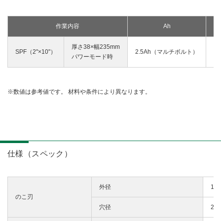
作業内容
Ah
1
厚さ38×幅235mm
SPF（2"×10"）
2.5Ah（マルチボルト）
パワーモード時
数値は参考値です。 材料や条件により異なります。
仕様（スペック）
外径
12
のこ刃
穴径
20