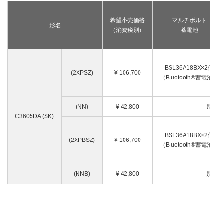
希望小売価格
マルチボルト
形名
（消費税別）
蓄電池
BSL36A18BX×2個
(2XPSZ)
¥
106,700
（Bluetooth®蓄電池
(NN)
¥
42,800
別
C3605DA (SK)
BSL36A18BX×2個
(2XPBSZ)
¥
106,700
（Bluetooth®蓄電池
(NNB)
¥
42,800
別