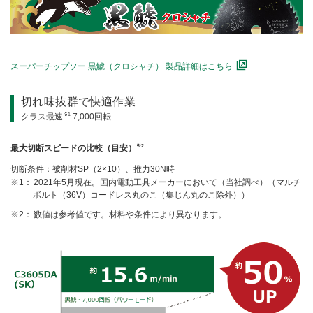
スーパーチップソー 黒鯱（クロシャチ） 製品詳細はこちら
切れ味抜群で快適作業
※1
クラス最速
7,000回転
※2
最大切断スピードの比較（目安）
切断条件：被削材SP（2×10）、推力30N時
2021年5月現在。国内電動工具メーカーにおいて（当社調べ）（マルチ
ボルト（36V）コードレス丸のこ（集じん丸のこ除外））
数値は参考値です。材料や条件により異なります。