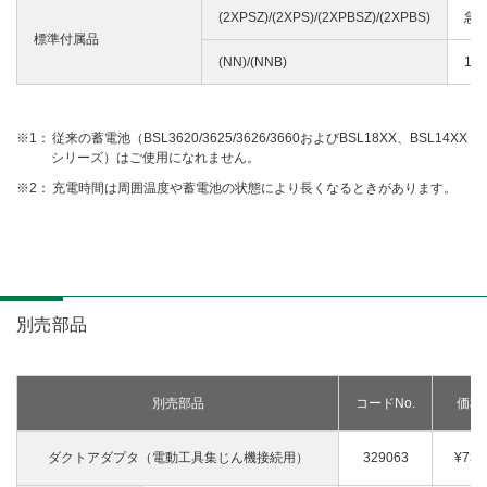
(2XPSZ)/(2XPS)/(2XPBSZ)/(2XPBS)
急
標準付属品
(NN)/(NNB)
1
従来の蓄電池（BSL3620/3625/3626/3660およびBSL18XX、BSL14XX
シリーズ）はご使用になれません。
充電時間は周囲温度や蓄電池の状態により長くなるときがあります。
別売部品
別売部品
コードNo.
価格
ダクトアダプタ（電動工具集じん機接続用）
329063
¥730