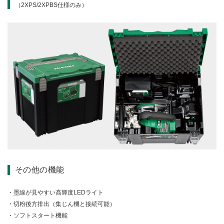
（2XPS/2XPBS仕様のみ）
その他の機能
墨線が見やすい高輝度LEDライト
切粉後方排出（集じん機と接続可能）
ソフトスタート機能