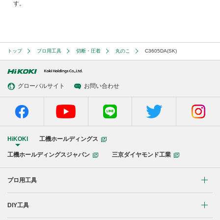
す。
トップ
プロ用工具
切断・圧着
丸のこ
C3605DA(SK)
グローバルサイト
お問い合わせ
HiKOKI
工機ホールディングス
工機ホールディングスジャパン
三京ダイヤモンド工業
プロ用工具
リチウムイオンコードレス製品
DIY工具