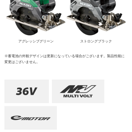
釘打機・ねじ打機・タッカ(コードレス)
高圧洗浄機
その他
修理受付
その他(コードレス)
背負式電源
エンジン工具・園芸工具用
保証登録
蓄電池・充電器(コードレス)
水中ポンプ
エンジン工具・安全上のご注意
取扱説明書
Webカタログ
締付け・穴あけ・ハツリ
振動3軸合成値について
研削
リチウムイオン電池互換一覧
研磨
アグレッシブグリーン
ストロングブラック
FAQ（よくあるご質問）
集じん
保証対象製品
※蓄電池の外観デザインは更新になっている場合がございます。製品性能に
切断・圧着
変更はございません。
切削・ホゾ穴
接続表・対応表
釘打機・エア工具
ブロワ
その他