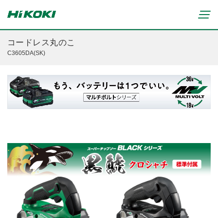
コードレス丸のこ
C3605DA(SK)
新製品情報
リチウムイオンコードレス製品
マルチボルト(36V)製品
穴あけ・締付け
ブラシレスモーター搭載製品
研削・研磨
締付け・穴あけ(コードレス)
清掃・吹き飛ばし
植木バリカン
研削(コードレス)
切断・切削
芝生バリカン
研磨(コードレス)
芝刈機
締付け・穴あけ・ハツリ用
ブロワ(コードレス)
刈払機・草刈機
研削用
クリーナー・集じん(コードレス)
チェンソー
集じん・エアダスタ用
重要なお知らせ
切断・圧着(コードレス)
ブロワ
切断・曲げ・圧着用
修理からのお知らせ
切削・ホゾ穴(コードレス)
のこぎり
釘打機・エア工具用
修理終了機種のお知らせ