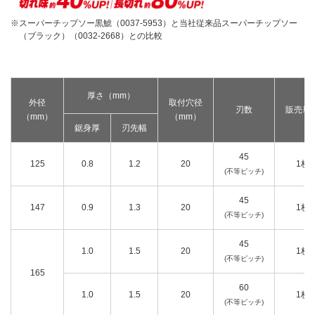
釘打機・ねじ打機・タッカ(コードレス)
高圧洗浄機
その他
修理受付
その他(コードレス)
スーパーチップソー黒鯱（0037-5953）と当社従来品スーパーチップソー
背負式電源
エンジン工具・園芸工具用
保証登録
（ブラック）（0032-2668）との比較
蓄電池・充電器(コードレス)
水中ポンプ
エンジン工具・安全上のご注意
取扱説明書
Webカタログ
締付け・穴あけ・ハツリ
振動3軸合成値について
研削
リチウムイオン電池互換一覧
厚さ（mm）
研磨
外径
取付穴径
刃数
販売単
FAQ（よくあるご質問）
（mm）
（mm）
集じん
鋸身厚
刃先幅
保証対象製品
切断・圧着
45
切削・ホゾ穴
接続表・対応表
125
0.8
1.2
20
1枚
(不等ピッチ)
釘打機・エア工具
ブロワ
45
147
0.9
1.3
20
1枚
(不等ピッチ)
その他
45
1.0
1.5
20
1枚
(不等ピッチ)
165
60
1.0
1.5
20
1枚
(不等ピッチ)