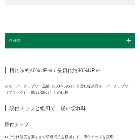
仕様等
カタログ
切れ味約40%UP※ / 長切れ約80%UP※
※スーパーチップソー黒鯱（0037-5953）と当社従来品スーパーチップソー
（ブラック）（0032-2668）との比較
段付チップと組刃で、鋭い切れ味
段付チップ
ロウ付け強度を落とさず切断抵抗を軽減する、段付チップを採用。