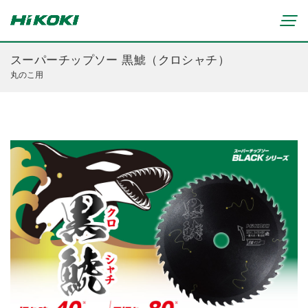
スーパーチップソー 黒鯱（クロシャチ）
丸のこ用
新製品情報
リチウムイオンコードレス製品
マルチボルト(36V)製品
穴あけ・締付け
ブラシレスモーター搭載製品
研削・研磨
締付け・穴あけ(コードレス)
清掃・吹き飛ばし
植木バリカン
研削(コードレス)
切断・切削
芝生バリカン
研磨(コードレス)
芝刈機
締付け・穴あけ・ハツリ用
ブロワ(コードレス)
刈払機・草刈機
研削用
クリーナー・集じん(コードレス)
チェンソー
集じん・エアダスタ用
重要なお知らせ
切断・圧着(コードレス)
ブロワ
切断・曲げ・圧着用
修理からのお知らせ
切削・ホゾ穴(コードレス)
のこぎり
釘打機・エア工具用
修理終了機種のお知らせ