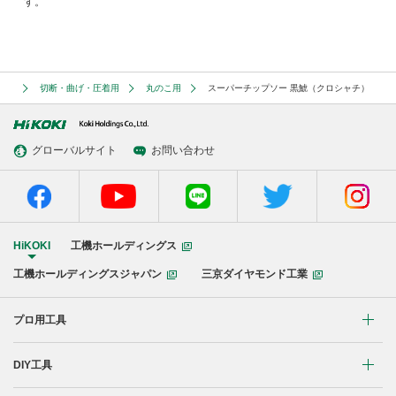
す。
サリ
切断・曲げ・圧着用
丸のこ用
スーパーチップソー 黒鯱（クロシャチ）
グローバルサイト
お問い合わせ
HiKOKI
工機ホールディングス
工機ホールディングスジャパン
三京ダイヤモンド工業
プロ用工具
リチウムイオンコードレス製品
DIY工具