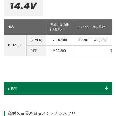
釘打機・ねじ打機・タッカ(コードレス)
高圧洗浄機
その他
修理受付
その他(コードレス)
背負式電源
エンジン工具・園芸工具用
保証登録
蓄電池・充電器(コードレス)
水中ポンプ
エンジン工具・安全上のご注意
取扱説明書
Webカタログ
締付け・穴あけ・ハツリ
希望小売価格
形名
リチウムイオン電池
振動3軸合成値について
研削
(消費税別)
リチウムイオン電池互換一覧
研磨
(2LYPK)
¥
104,900
6.0Ah(BSL1460)×2個
FAQ（よくあるご質問）
集じん
DH14DBL
保証対象製品
(NN)
¥ 55,300
別
切断・圧着
切削・ホゾ穴
接続表・対応表
釘打機・エア工具
ブロワ
その他
仕様等
仕様（スペック）
高耐久＆長寿命＆メンテナンスフリー