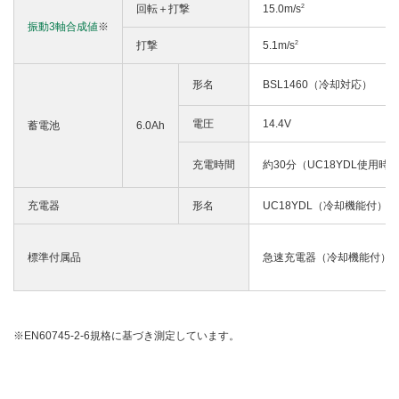
2
回転＋打撃
15.0m/s
振動3軸合成値
※
2
打撃
5.1m/s
形名
BSL1460（冷却対応）
電圧
14.4V
蓄電池
6.0Ah
充電時間
約30分（UC18YDL使用時
充電器
形名
UC18YDL（冷却機能付）
標準付属品
急速充電器（冷却機能付）
※EN60745-2-6規格に基づき測定しています。