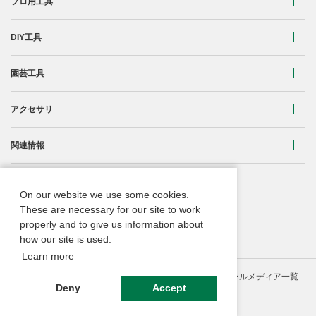
プロ用工具
リチウムイオンコードレス製品
DIY工具
マルチボルト(36V)製品
穴あけ・締付け
園芸工具
ブラシレスモーター搭載製品
研削・研磨
植木バリカン
アクセサリ
締付け・穴あけ
清掃・吹き飛ばし
芝生バリカン
研削
締付け・穴あけ・ハツリ用
関連情報
切断・切削
芝刈機
研磨
研削用
コードレス工具用蓄電池に関する重要なお知らせ
重要なお知らせ
刈払機・草刈機
On our website we use some cookies.
ブロワ
集じん・エアダスタ用
振動3軸合成値について
These are necessary for our site to work
取扱説明書
チェンソー
properly and to give us information about
クリーナー・集じん
切断・曲げ・圧着用
ACブラシレスモーター
Webカタログ
how our site is used.
ブロワ
切断・圧着
釘打機・エア工具用
Learn more
リチウムイオン電池互換一覧
のこぎり
サイトの利用条件等
個人情報保護ポリシー
ソーシャルメディア一覧
切削・ホゾ穴
その他
Deny
Accept
2年保証
高圧洗浄機
釘打機・ねじ打機・タッカ
エンジン工具・園芸工具用
エンジン工具・安全上のご注意
© Koki Holdings Co., Ltd. All rights reserved.