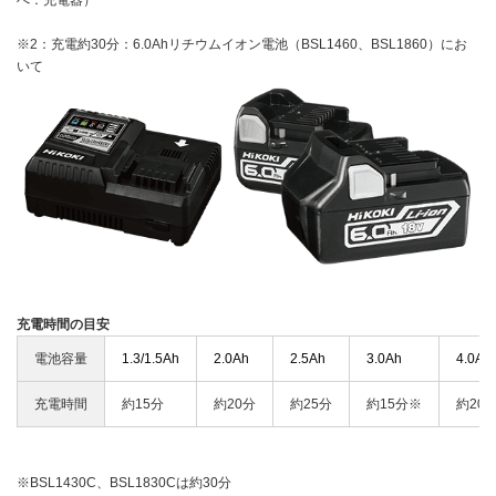
べ：充電器）
※2：充電約30分：6.0Ahリチウムイオン電池（BSL1460、BSL1860）にお
いて
充電時間の目安
電池容量
1.3/1.5Ah
2.0Ah
2.5Ah
3.0Ah
4.0Ah
充電時間
約15分
約20分
約25分
約15分※
約20
※BSL1430C、BSL1830Cは約30分