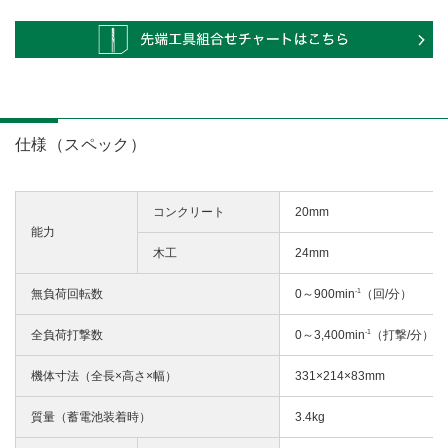
仕様（スペック）
コンクリート
20mm
能力
木工
24mm
-1
無負荷回転数
0～900min
（回/分）
-1
全負荷打撃数
0～3,400min
（打撃/分）
機体寸法（全長×高さ×幅）
331×214×83mm
質量（蓄電池装着時）
3.4kg