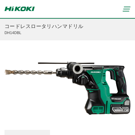
コードレスロータリハンマドリル
DH14DBL
新製品情報
リチウムイオンコードレス製品
マルチボルト(36V)製品
穴あけ・締付け
ブラシレスモーター搭載製品
研削・研磨
締付け・穴あけ(コードレス)
清掃・吹き飛ばし
植木バリカン
研削(コードレス)
切断・切削
芝生バリカン
研磨(コードレス)
芝刈機
締付け・穴あけ・ハツリ用
ブロワ(コードレス)
刈払機・草刈機
研削用
クリーナー・集じん(コードレス)
チェンソー
集じん・エアダスタ用
重要なお知らせ
切断・圧着(コードレス)
ブロワ
切断・曲げ・圧着用
修理からのお知らせ
切削・ホゾ穴(コードレス)
のこぎり
釘打機・エア工具用
修理終了機種のお知らせ