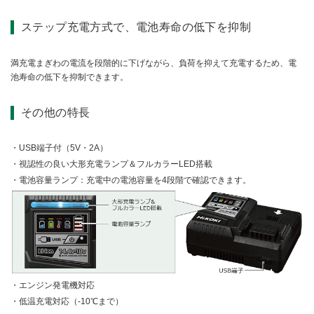
ステップ充電方式で、電池寿命の低下を抑制
満充電まぎわの電流を段階的に下げながら、負荷を抑えて充電するため、電
池寿命の低下を抑制できます。
その他の特長
USB端子付（5V・2A）
視認性の良い大形充電ランプ＆フルカラーLED搭載
電池容量ランプ：充電中の電池容量を4段階で確認できます。
エンジン発電機対応
低温充電対応（-10℃まで）