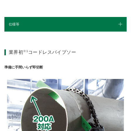
仕様等
1充電当たりの作業量
仕様（スペック）
※1
業界初
コードレスパイプソー
別売部品
準備に手間いらず即切断
カタログ