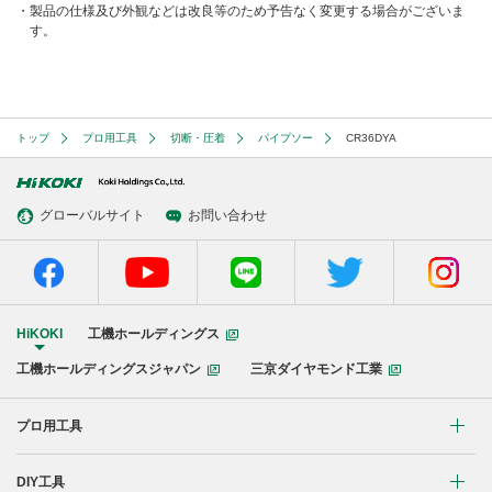
製品の仕様及び外観などは改良等のため予告なく変更する場合がございま
す。
トップ
プロ用工具
切断・圧着
パイプソー
CR36DYA
グローバルサイト
お問い合わせ
HiKOKI
工機ホールディングス
工機ホールディングスジャパン
三京ダイヤモンド工業
プロ用工具
リチウムイオンコードレス製品
DIY工具