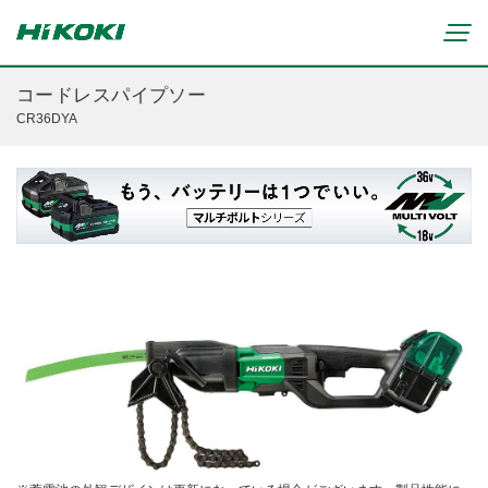
コードレスパイプソー
CR36DYA
新製品情報
リチウムイオンコードレス製品
マルチボルト(36V)製品
穴あけ・締付け
ブラシレスモーター搭載製品
研削・研磨
締付け・穴あけ(コードレス)
清掃・吹き飛ばし
植木バリカン
研削(コードレス)
切断・切削
芝生バリカン
研磨(コードレス)
芝刈機
締付け・穴あけ・ハツリ用
ブロワ(コードレス)
刈払機・草刈機
研削用
クリーナー・集じん(コードレス)
チェンソー
集じん・エアダスタ用
重要なお知らせ
切断・圧着(コードレス)
ブロワ
切断・曲げ・圧着用
修理からのお知らせ
切削・ホゾ穴(コードレス)
のこぎり
釘打機・エア工具用
修理終了機種のお知らせ