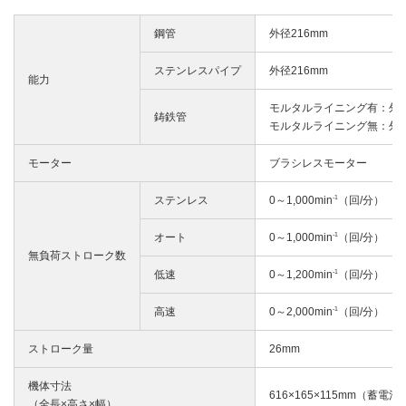
鋼管
外径216mm
ステンレスパイプ
外径216mm
能力
モルタルライニング有：外径
鋳鉄管
モルタルライニング無：外径
モーター
ブラシレスモーター
-1
ステンレス
0～1,000min
（回/分）
-1
オート
0～1,000min
（回/分）
無負荷ストローク数
-1
低速
0～1,200min
（回/分）
-1
高速
0～2,000min
（回/分）
ストローク量
26mm
機体寸法
616×165×115mm（蓄電
（全長×高さ×幅）