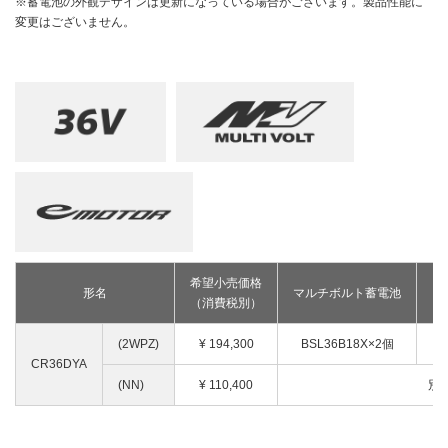
釘打機・ねじ打機・タッカ(コードレス)
※蓄電池の外観デザインは更新になっている場合がございます。製品性能に
高圧洗浄機
その他
修理受付
変更はございません。
その他(コードレス)
背負式電源
エンジン工具・園芸工具用
保証登録
蓄電池・充電器(コードレス)
水中ポンプ
エンジン工具・安全上のご注意
取扱説明書
Webカタログ
締付け・穴あけ・ハツリ
振動3軸合成値について
研削
リチウムイオン電池互換一覧
研磨
FAQ（よくあるご質問）
集じん
保証対象製品
切断・圧着
切削・ホゾ穴
接続表・対応表
釘打機・エア工具
ブロワ
希望小売価格
形名
マルチボルト蓄電池
（消費税別）
（
その他
(2WPZ)
¥
194,300
BSL36B18X×2個
CR36DYA
(NN)
¥
110,400
別