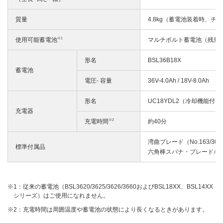
質量
4.8kg（蓄電池装着時、チ
※1
使用可能蓄電池
マルチボルト蓄電池（残量
形名
BSL36B18X
蓄電池
電圧- 容量
36V-4.0Ah / 18V-8.0Ah
形名
UC18YDL2（冷却機能付）
充電器
※2
充電時間
約40分
湾曲ブレード（No.163/3
標準付属品
六角棒スパナ・ブレードホ
1：従来の蓄電池（BSL3620/3625/3626/3660およびBSL18XX、BSL14XX
シリーズ）はご使用になれません。
2：充電時間は周囲温度や蓄電池の状態により長くなるときがあります。