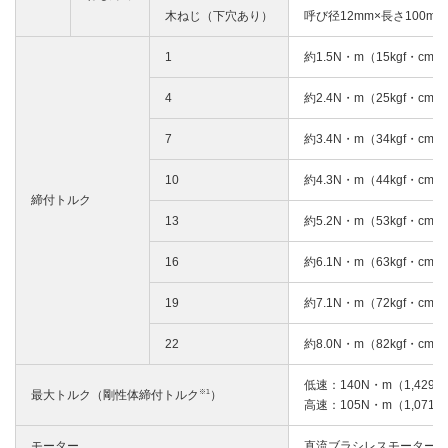
木ねじ（下穴あり）
呼び径12mm×長さ100mm
1
約1.5N・m（15kgf・cm）
4
約2.4N・m（25kgf・cm）
7
約3.4N・m（34kgf・cm）
10
約4.3N・m（44kgf・cm）
締付トルク
13
約5.2N・m（53kgf・cm）
16
約6.1N・m（63kgf・cm）
19
約7.1N・m（72kgf・cm）
22
約8.0N・m（82kgf・cm）
低速：140N・m（1,429k
※1
最大トルク（剛性体締付トルク
）
高速：105N・m（1,071k
モーター
直流ブラシレスモーター