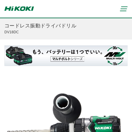
コードレス振動ドライバドリル
DV18DC
新製品情報
リチウムイオンコードレス製品
マルチボルト(36V)製品
穴あけ・締付け
ブラシレスモーター搭載製品
研削・研磨
締付け・穴あけ(コードレス)
清掃・吹き飛ばし
植木バリカン
研削(コードレス)
切断・切削
芝生バリカン
研磨(コードレス)
芝刈機
締付け・穴あけ・ハツリ用
ブロワ(コードレス)
刈払機・草刈機
研削用
クリーナー・集じん(コードレス)
チェンソー
集じん・エアダスタ用
重要なお知らせ
切断・圧着(コードレス)
ブロワ
切断・曲げ・圧着用
修理からのお知らせ
切削・ホゾ穴(コードレス)
のこぎり
釘打機・エア工具用
修理終了機種のお知らせ