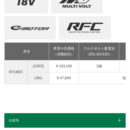
希望小売価格
マルチボルト蓄電池
形名
（消費税別）
（BSL36A18X）
（U
(2XPZ)
¥ 103,100
2個
DV18DC
（NN）
¥ 47,600
別売
仕様等