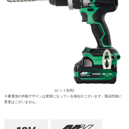
釘打機・ねじ打機・タッカ(コードレス)
高圧洗浄機
その他
修理受付
その他(コードレス)
背負式電源
エンジン工具・園芸工具用
保証登録
蓄電池・充電器(コードレス)
水中ポンプ
エンジン工具・安全上のご注意
取扱説明書
Webカタログ
締付け・穴あけ・ハツリ
振動3軸合成値について
研削
リチウムイオン電池互換一覧
研磨
FAQ（よくあるご質問）
集じん
保証対象製品
切断・圧着
切削・ホゾ穴
接続表・対応表
釘打機・エア工具
ブロワ
その他
(ビット別売)
※蓄電池の外観デザインは更新になっている場合がございます。製品性能に
変更はございません。