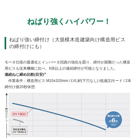
1充電当たりの作業量
仕様（スペック）
ねばり強くハイパワー！
別売部品
ねばり強い締付け（
大規模木造建築向け構造用ビス
カタログ
の締付けにも）
モータ仕様の最適化とインバータ回路の強化を図り、締付が困難だった構造
用ビスも従来機種に比べ、6倍以上の連続締付が可能となりました。
※
連続ねじ締め比較(目安)
作業条件：構造用ビス M10x320mm / LVL材(下穴なし) /低速[1]モード / 2本
締付け後20秒休憩