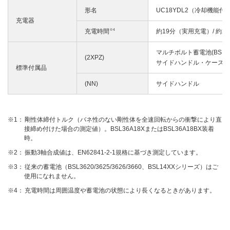
形名
UC18YDL2（冷却機能付
充電器
※4
充電時間
約19分（実用充電）/ 約2
マルチボルト蓄電池(BSL36
(2XPZ)
サイドハンドル・ケース
標準付属品
(NN)
サイドハンドル
剛性体締付トルク（バネ性のない剛性体を全速回転からの衝撃により直
接締め付けた場合の測定値）。BSL36A18XまたはBSL36A18BX装着
時。
振動3軸合成値は、EN62841-2-1規格に基づき測定しています。
従来の蓄電池（BSL3620/3625/3626/3660、BSL14XXシリーズ）はご
使用になれません。
充電時間は周囲温度や蓄電池の状態により長くなるときがあります。