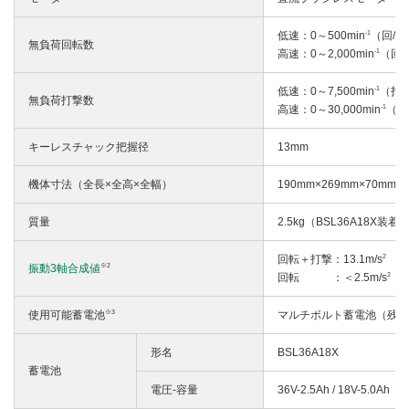
-1
低速：0～500min
（回/分
無負荷回転数
-1
高速：0～2,000min
（回/
-1
低速：0～7,500min
（打撃
無負荷打撃数
-1
高速：0～30,000min
（打
キーレスチャック把握径
13mm
機体寸法（全長×全高×全幅）
190mm×269mm×70mm
質量
2.5kg（BSL36A18X
2
回転＋打撃：13.1m/s
※2
振動3軸合成値
2
回転 ：＜2.5m/s
※3
使用可能蓄電池
マルチボルト蓄電池（残量表
形名
BSL36A18X
蓄電池
電圧-容量
36V-2.5Ah / 18V-5.0Ah