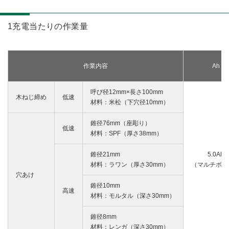
1充電当たりの作業量
作業内容
Ah
呼び径12mm×長さ100mm
木ねじ締め
低速
材料：米松（下穴径10mm）
錐径76mm（座彫り）
低速
材料：SPF（厚さ38mm）
錐径21mm
5.0Ah
材料：ラワン（厚さ30mm）
（マルチボル
穴あけ
錐径10mm
高速
材料：モルタル（深さ30mm）
錐径8mm
材料：レンガ（深さ30mm）