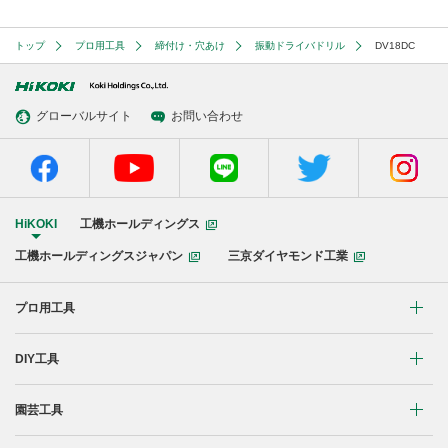
トップ
プロ用工具
締付け・穴あけ
振動ドライバドリル
DV18DC
グローバルサイト
お問い合わせ
HiKOKI
工機ホールディングス
工機ホールディングスジャパン
三京ダイヤモンド工業
プロ用工具
リチウムイオンコードレス製品
DIY工具
マルチボルト(36V)製品
穴あけ・締付け
園芸工具
ブラシレスモーター搭載製品
研削・研磨