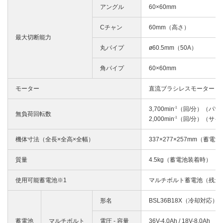
アングル
60×60mm
Cチャン
60mm（高さ）
最大切断能力
丸パイプ
ø60.5mm（50A）
角パイプ
60×60mm
モーター
直流ブラシレスモーター
-1
3,700min
（回/分）（パワ
無負荷回転数
-1
2,000min
（回/分）（サイ
機体寸法（全長×全高×全幅）
337×277×257mm（蓄電
質量
4.5kg（蓄電池装着時）
使用可能蓄電池※1
マルチボルト蓄電池（残量
形名
BSL36B18X（冷却対応）
蓄電池
マルチボルト
電圧 - 容量
36V-4.0Ah / 18V-8.0Ah