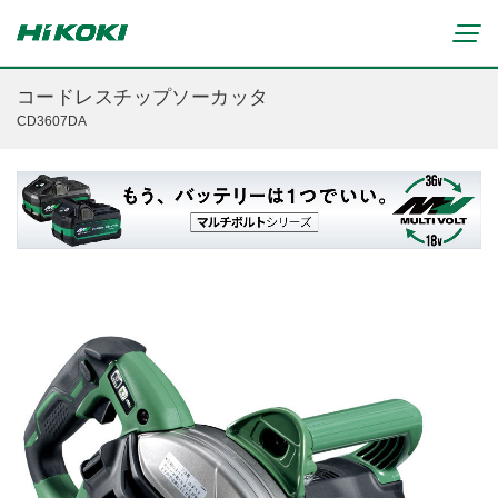
コードレスチップソーカッタ
CD3607DA
新製品情報
リチウムイオンコードレス製品
マルチボルト(36V)製品
穴あけ・締付け
ブラシレスモーター搭載製品
研削・研磨
締付け・穴あけ(コードレス)
清掃・吹き飛ばし
植木バリカン
研削(コードレス)
切断・切削
芝生バリカン
研磨(コードレス)
芝刈機
締付け・穴あけ・ハツリ用
ブロワ(コードレス)
刈払機・草刈機
研削用
クリーナー・集じん(コードレス)
チェンソー
集じん・エアダスタ用
重要なお知らせ
切断・圧着(コードレス)
ブロワ
切断・曲げ・圧着用
修理からのお知らせ
切削・ホゾ穴(コードレス)
のこぎり
釘打機・エア工具用
修理終了機種のお知らせ