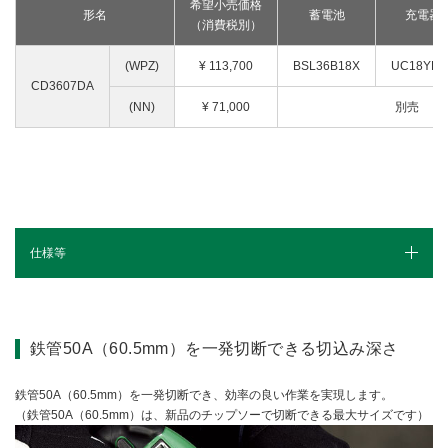
希望小売価格
形名
蓄電池
充電器
（消費税別）
(WPZ)
¥
113,700
BSL36B18X
UC18YDL
CD3607DA
(NN)
¥ 71
,000
別売
仕様等
1充電当たりの作業量
仕様（スペック）
鉄管50A（60.5mm）を一発切断できる切込み深さ
カタログ
鉄管50A（60.5mm）を一発切断でき、効率の良い作業を実現します。
（鉄管50A（60.5mm）は、新品のチップソーで切断できる最大サイズです）