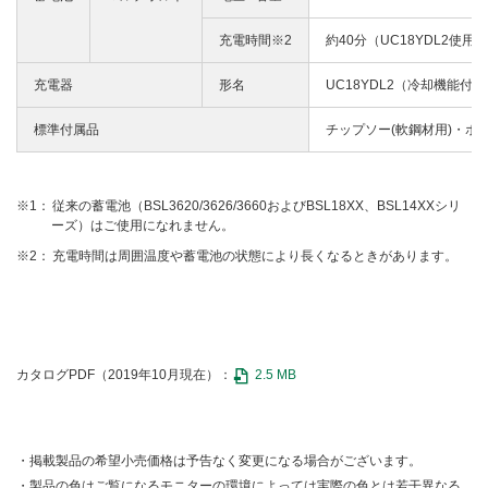
充電時間※2
約40分（UC18YDL2使用
充電器
形名
UC18YDL2（冷却機能付）
標準付属品
チップソー(軟鋼材用)・ボ
従来の蓄電池（BSL3620/3626/3660およびBSL18XX、BSL14XXシリ
ーズ）はご使用になれません。
充電時間は周囲温度や蓄電池の状態により長くなるときがあります。
カタログPDF（2019年10月現在）：
2.5 MB
掲載製品の希望小売価格は予告なく変更になる場合がございます。
製品の色はご覧になるモニターの環境によっては実際の色とは若干異なる