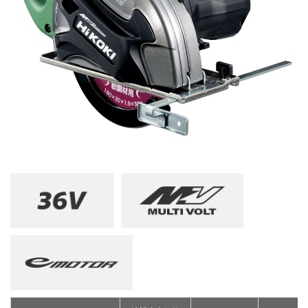
釘打機・ねじ打機・タッカ(コードレス)
高圧洗浄機
その他
修理受付
その他(コードレス)
背負式電源
エンジン工具・園芸工具用
保証登録
蓄電池・充電器(コードレス)
水中ポンプ
エンジン工具・安全上のご注意
取扱説明書
Webカタログ
締付け・穴あけ・ハツリ
振動3軸合成値について
研削
リチウムイオン電池互換一覧
研磨
FAQ（よくあるご質問）
集じん
保証対象製品
切断・圧着
切削・ホゾ穴
接続表・対応表
釘打機・エア工具
ブロワ
その他