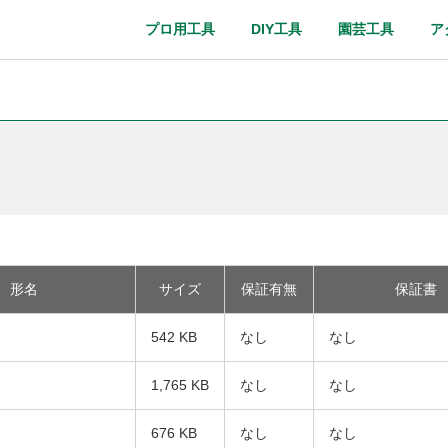
プロ用工具
DIY工具
園芸工具
ア
取扱説明書
Webカタログ
形名
サイズ
保証有無
保証書
542 KB
なし
なし
1,765 KB
なし
なし
676 KB
なし
なし