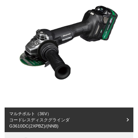
釘打機・ねじ打機・タッカ(コードレス)
高圧洗浄機
その他
修理受付
その他(コードレス)
背負式電源
エンジン工具・園芸工具用
保証登録
蓄電池・充電器(コードレス)
水中ポンプ
エンジン工具・安全上のご注意
取扱説明書
Webカタログ
締付け・穴あけ・ハツリ
振動3軸合成値について
研削
リチウムイオン電池互換一覧
研磨
FAQ（よくあるご質問）
集じん
保証対象製品
切断・圧着
接続表・対応表
切削・ホゾ穴
釘打機・エア工具
ブロワ
その他
マルチボルト（36V）
コードレスディスクグラインダ
G3610DC(2XPBZ)/(NNB)