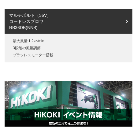
マルチボルト（36V）
コードレスブロワ
RB36DB(NNB)
最大風量 1.2㎥/min
3段階の風量調節
ブラシレスモーター搭載