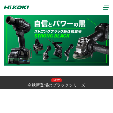
新製品情報
リチウムイオンコードレス製品
マルチボルト(36V)製品
穴あけ・締付け
ブラシレスモーター搭載製品
研削・研磨
締付け・穴あけ(コードレス)
清掃・吹き飛ばし
植木バリカン
研削(コードレス)
切断・切削
芝生バリカン
研磨(コードレス)
芝刈機
NEW
締付け・穴あけ・ハツリ用
ブロワ(コードレス)
今秋新登場のブラックシリーズ
刈払機・草刈機
研削用
クリーナー・集じん(コードレス)
チェンソー
集じん・エアダスタ用
重要なお知らせ
切断・圧着(コードレス)
ブロワ
切断・曲げ・圧着用
修理からのお知らせ
切削・ホゾ穴(コードレス)
のこぎり
釘打機・エア工具用
修理終了機種のお知らせ