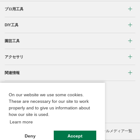
プロ用工具
リチウムイオンコードレス製品
DIY工具
マルチボルト(36V)製品
穴あけ・締付け
園芸工具
ブラシレスモーター搭載製品
研削・研磨
植木バリカン
アクセサリ
締付け・穴あけ
清掃・吹き飛ばし
芝生バリカン
研削
締付け・穴あけ・ハツリ用
関連情報
切断・切削
芝刈機
研磨
研削用
コードレス工具用蓄電池に関する重要なお知らせ
重要なお知らせ
刈払機・草刈機
On our website we use some cookies.
ブロワ
集じん・エアダスタ用
振動3軸合成値について
These are necessary for our site to work
取扱説明書
チェンソー
properly and to give us information about
クリーナー・集じん
切断・曲げ・圧着用
ACブラシレスモーター
Webカタログ
how our site is used.
ブロワ
切断・圧着
釘打機・エア工具用
Learn more
リチウムイオン電池互換一覧
のこぎり
サイトの利用条件等
個人情報保護ポリシー
ソーシャルメディア一覧
切削・ホゾ穴
その他
Deny
Accept
2年保証
高圧洗浄機