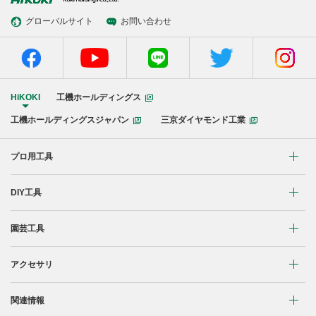
グローバルサイト
お問い合わせ
HiKOKI
工機ホールディングス
工機ホールディングスジャパン
三京ダイヤモンド工業
プロ用工具
リチウムイオンコードレス製品
DIY工具
マルチボルト(36V)製品
穴あけ・締付け
園芸工具
ブラシレスモーター搭載製品
研削・研磨
植木バリカン
アクセサリ
締付け・穴あけ
清掃・吹き飛ばし
芝生バリカン
研削
締付け・穴あけ・ハツリ用
関連情報
切断・切削