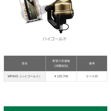
釘打機・ねじ打機・タッカ(コードレス)
高圧洗浄機
その他
修理受付
その他(コードレス)
背負式電源
エンジン工具・園芸工具用
保証登録
蓄電池・充電器(コードレス)
水中ポンプ
エンジン工具・安全上のご注意
取扱説明書
Webカタログ
締付け・穴あけ・ハツリ
振動3軸合成値について
研削
リチウムイオン電池互換一覧
研磨
FAQ（よくあるご質問）
集じん
保証対象製品
切断・圧着
切削・ホゾ穴
接続表・対応表
希望小売価格
釘打機・エア工具
形名
備考
(消費税別)
ブロワ
その他
WF4HS（ハイゴールド）
¥ 105,700
ケース付