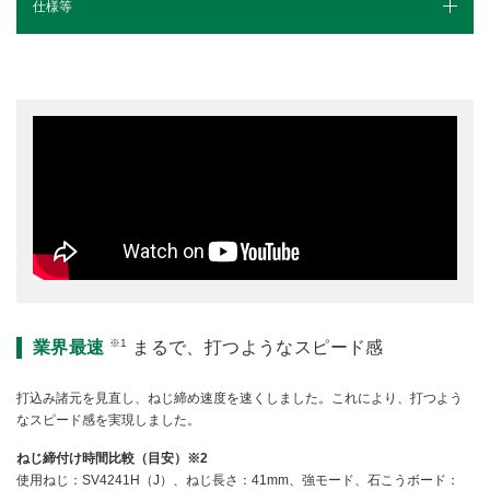
仕様等
仕様（スペック）
別売部品
カタログ
※1
業界最速
まるで、打つようなスピード感
打込み諸元を見直し、ねじ締め速度を速くしました。これにより、打つよう
なスピード感を実現しました。
ねじ締付け時間比較（目安）
※2
使用ねじ：SV4241H（J）、ねじ長さ：41mm、強モード、石こうボード：