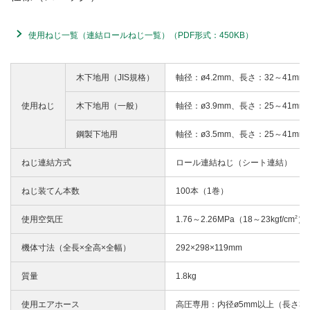
使用ねじ一覧（連結ロールねじ一覧）（PDF形式：450KB）
木下地用（JIS規格）
軸径：ø4.2mm、長さ：32～41mm
使用ねじ
木下地用（一般）
軸径：ø3.9mm、長さ：25～41mm
鋼製下地用
軸径：ø3.5mm、長さ：25～41mm
ねじ連結方式
ロール連結ねじ（シート連結）
ねじ装てん本数
100本（1巻）
2
使用空気圧
1.76～2.26MPa（18～23kgf/cm
）
機体寸法（全長×全高×全幅）
292×298×119mm
質量
1.8kg
使用エアホース
高圧専用：内径ø5mm以上（長さ3