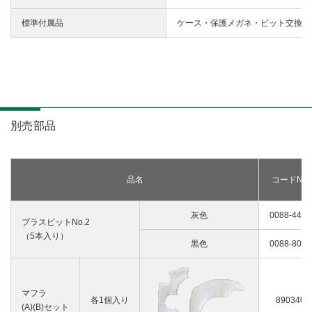
標準付属品
ケース・保護メガネ・ビット交換工
別売部品
品名
コードNo.
灰色
0088-4481
プラスビットNo.2
（5本入り）
黒色
0088-8092
マフラ
各1個入り
890340
(A)(B)セット