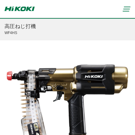
高圧ねじ打機
WF4HS
新製品情報
リチウムイオンコードレス製品
マルチボルト(36V)製品
穴あけ・締付け
ブラシレスモーター搭載製品
研削・研磨
締付け・穴あけ(コードレス)
清掃・吹き飛ばし
植木バリカン
研削(コードレス)
切断・切削
芝生バリカン
研磨(コードレス)
芝刈機
締付け・穴あけ・ハツリ用
ブロワ(コードレス)
刈払機・草刈機
研削用
クリーナー・集じん(コードレス)
チェンソー
集じん・エアダスタ用
重要なお知らせ
切断・圧着(コードレス)
ブロワ
切断・曲げ・圧着用
修理からのお知らせ
切削・ホゾ穴(コードレス)
のこぎり
釘打機・エア工具用
修理終了機種のお知らせ