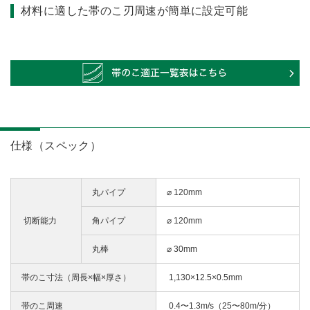
材料に適した帯のこ刃周速が簡単に設定可能
仕様（スペック）
丸パイプ
⌀ 120
mm
切断能力
角パイプ
⌀ 120mm
丸棒
⌀ 30mm
帯のこ寸法（周長×幅×厚さ）
1,130×12.5×0.5mm
帯のこ周速
0.4〜1.3m/s（25〜80m/分）