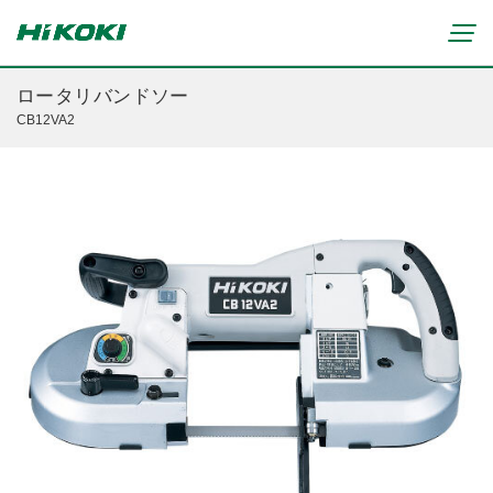
ロータリバンドソー
CB12VA2
新製品情報
リチウムイオンコードレス製品
マルチボルト(36V)製品
穴あけ・締付け
ブラシレスモーター搭載製品
研削・研磨
締付け・穴あけ(コードレス)
清掃・吹き飛ばし
植木バリカン
研削(コードレス)
切断・切削
芝生バリカン
研磨(コードレス)
芝刈機
締付け・穴あけ・ハツリ用
ブロワ(コードレス)
刈払機・草刈機
研削用
クリーナー・集じん(コードレス)
チェンソー
集じん・エアダスタ用
重要なお知らせ
切断・圧着(コードレス)
ブロワ
切断・曲げ・圧着用
修理からのお知らせ
切削・ホゾ穴(コードレス)
のこぎり
釘打機・エア工具用
修理終了機種のお知らせ