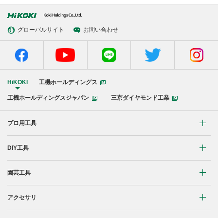
グローバルサイト
お問い合わせ
HiKOKI
工機ホールディングス
工機ホールディングスジャパン
三京ダイヤモンド工業
プロ用工具
リチウムイオンコードレス製品
DIY工具
マルチボルト(36V)製品
穴あけ・締付け
園芸工具
ブラシレスモーター搭載製品
研削・研磨
植木バリカン
アクセサリ
締付け・穴あけ
清掃・吹き飛ばし
芝生バリカン