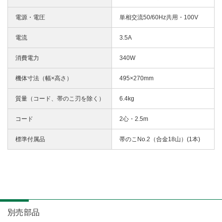
電源・電圧
単相交流50/60Hz共用・100V
電流
3.5A
消費電力
340W
機体寸法（幅×高さ）
495×270mm
質量（コード、帯のこ刃を除く）
6.4kg
コード
2心・2.5m
標準付属品
帯のこNo.2（合金18山）(1本)
別売部品