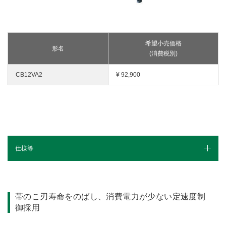
釘打機・ねじ打機・タッカ(コードレス)
高圧洗浄機
その他
修理受付
その他(コードレス)
背負式電源
エンジン工具・園芸工具用
保証登録
蓄電池・充電器(コードレス)
水中ポンプ
エンジン工具・安全上のご注意
取扱説明書
Webカタログ
締付け・穴あけ・ハツリ
希望小売価格
形名
振動3軸合成値について
(消費税別)
研削
リチウムイオン電池互換一覧
研磨
CB12VA2
¥ 92,900
FAQ（よくあるご質問）
集じん
保証対象製品
切断・圧着
切削・ホゾ穴
接続表・対応表
釘打機・エア工具
ブロワ
仕様等
その他
仕様（スペック）
別売部品
帯のこ刃寿命をのばし、
消費電力が少ない定速度制
御採用