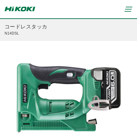
コードレスタッカ
N14DSL
新製品情報
リチウムイオンコードレス製品
マルチボルト(36V)製品
穴あけ・締付け
ブラシレスモーター搭載製品
研削・研磨
締付け・穴あけ(コードレス)
清掃・吹き飛ばし
植木バリカン
研削(コードレス)
切断・切削
芝生バリカン
研磨(コードレス)
芝刈機
締付け・穴あけ・ハツリ用
ブロワ(コードレス)
刈払機・草刈機
研削用
クリーナー・集じん(コードレス)
チェンソー
集じん・エアダスタ用
重要なお知らせ
切断・圧着(コードレス)
ブロワ
切断・曲げ・圧着用
修理からのお知らせ
切削・ホゾ穴(コードレス)
のこぎり
釘打機・エア工具用
修理終了機種のお知らせ