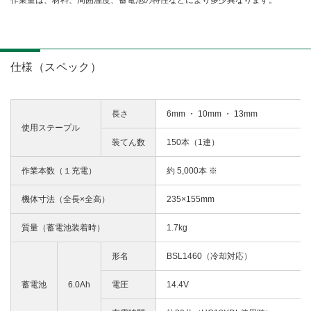
作業量は、材料、周囲温度、蓄電池の特性などにより多少異なります。
仕様（スペック）
長さ
6mm ・ 10mm ・ 13mm
使用ステープル
装てん数
150本（1連）
作業本数（１充電）
約 5,000本 ※
機体寸法（全長×全高）
235×155mm
質量（蓄電池装着時）
1.7kg
形名
BSL1460（冷却対応）
蓄電池
6.0Ah
電圧
14.4V