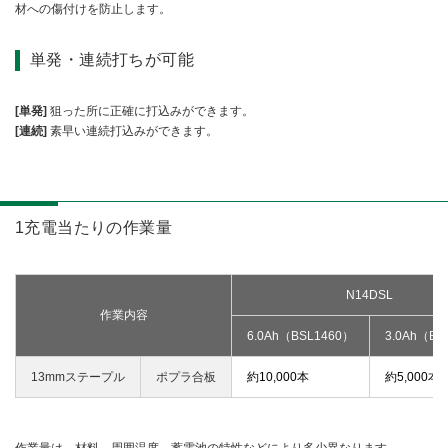
材への傷付けを防止します。
単発・連続打ちが可能
[単発]
狙った所に正確に打込みができます。
[連続]
素早い連続打込みができます。
1充電当たりの作業量
N14DSL
作業内容
6.0Ah（BSL1460）
3.0Ah（BS
13mmステープル
ポプラ合板
約10,000本
約5,000本