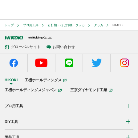
トップ
プロ用工具
釘打機・ねじ打機・タッカ
タッカ
N14DSL
グローバルサイト
お問い合わせ
HiKOKI
工機ホールディングス
工機ホールディングスジャパン
三京ダイヤモンド工業
プロ用工具
リチウムイオンコードレス製品
DIY工具
マルチボルト(36V)製品
穴あけ・締付け
園芸工具