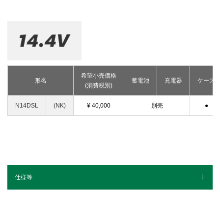
釘打機・ねじ打機・タッカ(コードレス)
高圧洗浄機
その他
修理受付
その他(コードレス)
背負式電源
エンジン工具・園芸工具用
保証登録
蓄電池・充電器(コードレス)
水中ポンプ
エンジン工具・安全上のご注意
取扱説明書
Webカタログ
締付け・穴あけ・ハツリ
振動3軸合成値について
研削
リチウムイオン電池互換一覧
研磨
希望小売価格
FAQ（よくあるご質問）
形名
蓄電池
充電器
ケース
集じん
(消費税別)
保証対象製品
切断・圧着
N14DSL
(NK)
¥ 40,000
別売
●
切削・ホゾ穴
接続表・対応表
釘打機・エア工具
ブロワ
その他
仕様等
1充電当たりの作業量
仕様（スペック）