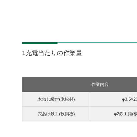
1充電当たりの作業量
作業内容
木ねじ締付(米松材)
φ3.5×2
穴あけ鉄工(軟鋼板)
φ2鉄工錐(