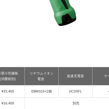
希望小売価格
リチウムイオン
急速充電器
ケ
(消費税別)
電池
¥
33,400
EBM315×2個
UC3SFL
¥16,400
別売