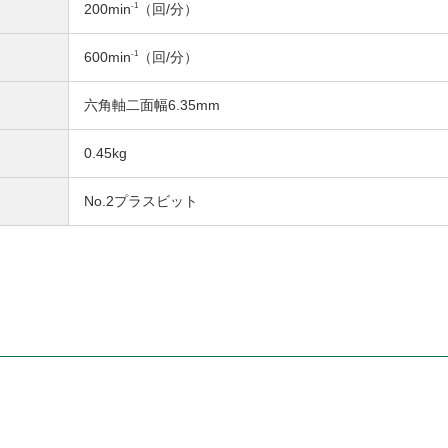
-1
200min
（回/分）
-1
600min
（回/分）
六角軸二面幅6.35
mm
0.45
kg
No.2プラスビット