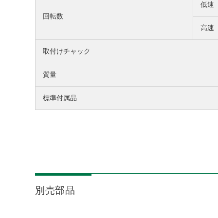
低速
回転数
高速
取付けチャック
質量
標準付属品
別売部品