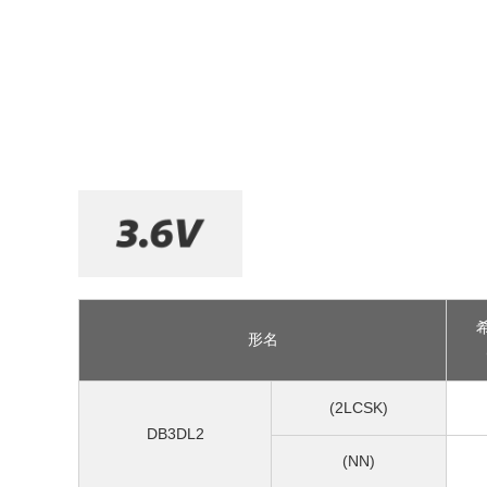
形名
(2LCSK)
DB3DL2
(NN)