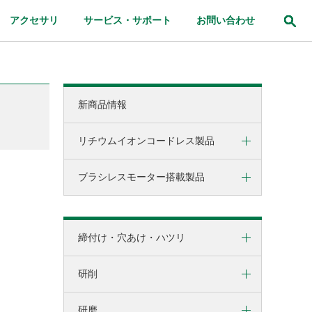
アクセサリ
サービス・サポート
お問い合わせ
新商品情報
リチウムイオンコードレス製品
ブラシレスモーター搭載製品
締付け・穴あけ
研削
コードレス
研磨
締付け・穴あけ・ハツリ
AC100V/200V
ブロワ
研削
インパクトドライバ
クリーナー・集じん
オイルパルスドライバ
切断・圧着
研磨
電気ディスクグラインダ