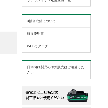
リチウムイオン電池互換一覧
高圧フロア用タッカ
電子ジグソー
フロア用タッカ
電子セーバソー
3軸合成値について
高圧フロア用釘打機
セーバソー
高圧ばら釘打機
パイプソー
取扱説明書
ばら釘打機
チェンソー
WEBカタログ
ピン釘打機
高速切断機
高圧ピン釘打機
鉄筋カットベンダ
高圧仕上釘打機
日本向け製品の海外販売はご遠慮くだ
仕上釘打機
さい
高圧ねじ打機
ねじ打機
高圧エアインパクトドライバ
釘抜機