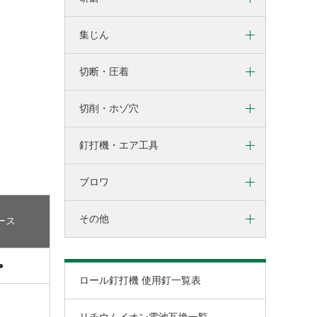
インパクトレンチ
切削・ホゾ穴
電子ディスクグラインダ
集じん
ミニサンダ
ボード用ドライバ
釘打機・ねじ打機・タッカ
ハンドグラインダ
ランダムサンダ
電気ドリル
その他
切断・圧着
集じん機（乾湿両用）
ベルトサンダ
座掘りドリル
蓄電池・充電器
集じん機（乾式専用）
切削・ホゾ穴
丸のこ
電子ディスクサンダ
変速ドリル
小形集じん機
リフォーム用丸のこ
電子ポリッシャ
振動ドリル
釘打機・エア工具
ルータ
集じん丸のこ
オービタルサンダ
ロータリハンマドリル
トリマ
ブロワ
コンプレッサ
卓上スライド丸のこ
ハンマドリル
かんな
エアタンク（補助タンク）
卓上丸のこ
ハンマ
その他
ブロワ
ース
高圧ロール釘打機
チップソーカッタ
ケレンハンマ
ヒートガン
ロール釘打機
ロータリバンドソー
椎茸ドリル
●
ロール釘打機 使用釘一覧表
かくはん機
高圧タッカ
マルチツール
電子ドリル
タッカ
ジグソー