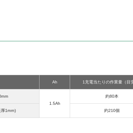
Ah
1充電当たりの作業量（目
0
mm
約80本
1.5
Ah
板厚1mm)
約210個