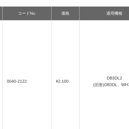
コードNo.
価格
適用機種
DB3DL2
0040-2122
¥2,100
(旧形)DB3DL、WH