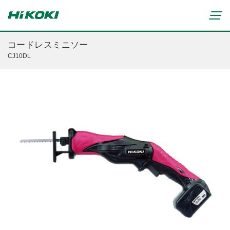
コードレスミニソー
CJ10DL
新製品情報
リチウムイオンコードレス製品
マルチボルト(36V)製品
穴あけ・締付け
ブラシレスモーター搭載製品
研削・研磨
締付け・穴あけ(コードレス)
清掃・吹き飛ばし
植木バリカン
研削(コードレス)
切断・切削
芝生バリカン
研磨(コードレス)
芝刈機
締付け・穴あけ・ハツリ用
ブロワ(コードレス)
刈払機・草刈機
研削用
クリーナー・集じん(コードレス)
チェンソー
集じん・エアダスタ用
重要なお知らせ
切断・圧着(コードレス)
ブロワ
切断・曲げ・圧着用
修理からのお知らせ
切削・ホゾ穴(コードレス)
のこぎり
釘打機・エア工具用
修理終了機種のお知らせ