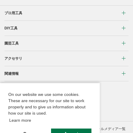
プロ用工具
リチウムイオンコードレス製品
DIY工具
マルチボルト(36V)製品
穴あけ・締付け
園芸工具
ブラシレスモーター搭載製品
研削・研磨
植木バリカン
アクセサリ
締付け・穴あけ
清掃・吹き飛ばし
芝生バリカン
研削
締付け・穴あけ・ハツリ用
関連情報
切断・切削
芝刈機
研磨
研削用
コードレス工具用蓄電池に関する重要なお知らせ
重要なお知らせ
刈払機・草刈機
On our website we use some cookies.
ブロワ
集じん・エアダスタ用
振動3軸合成値について
These are necessary for our site to work
取扱説明書
チェンソー
properly and to give us information about
クリーナー・集じん
切断・曲げ・圧着用
ACブラシレスモーター
Webカタログ
how our site is used.
ブロワ
切断・圧着
釘打機・エア工具用
Learn more
リチウムイオン電池互換一覧
のこぎり
サイトの利用条件等
個人情報保護ポリシー
ソーシャルメディア一覧
切削・ホゾ穴
その他