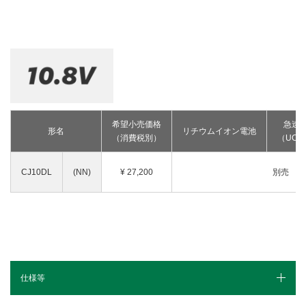
釘打機・ねじ打機・タッカ(コードレス)
高圧洗浄機
その他
修理受付
その他(コードレス)
背負式電源
エンジン工具・園芸工具用
保証登録
蓄電池・充電器(コードレス)
水中ポンプ
エンジン工具・安全上のご注意
取扱説明書
Webカタログ
締付け・穴あけ・ハツリ
振動3軸合成値について
研削
リチウムイオン電池互換一覧
研磨
FAQ（よくあるご質問）
集じん
希望小売価格
急速
保証対象製品
形名
リチウムイオン電池
切断・圧着
（消費税別）
（UC1
切削・ホゾ穴
接続表・対応表
釘打機・エア工具
CJ10DL
(NN)
¥
27,200
別売
ブロワ
その他
仕様等