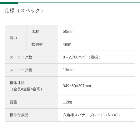
仕様（スペック）
木材
50mm
能力
軟鋼材
4mm
-1
ストローク数
0～2,700min
（回/分）
ストローク量
13mm
機体寸法
349×60×207mm
（全長×全幅×全高）
質量
1.2kg
標準付属品
六角棒スパナ・ブレード（No.41）