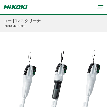
コードレスクリーナ
R18DC/R18DTC
新製品情報
リチウムイオンコードレス製品
マルチボルト(36V)製品
穴あけ・締付け
ブラシレスモーター搭載製品
研削・研磨
締付け・穴あけ(コードレス)
清掃・吹き飛ばし
植木バリカン
研削(コードレス)
切断・切削
芝生バリカン
研磨(コードレス)
芝刈機
締付け・穴あけ・ハツリ用
ブロワ(コードレス)
刈払機・草刈機
研削用
クリーナー・集じん(コードレス)
チェンソー
集じん・エアダスタ用
重要なお知らせ
切断・圧着(コードレス)
ブロワ
切断・曲げ・圧着用
修理からのお知らせ
切削・ホゾ穴(コードレス)
のこぎり
釘打機・エア工具用
修理終了機種のお知らせ