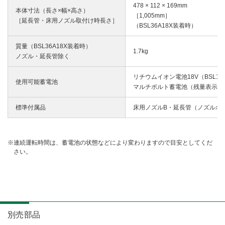
478 × 112 × 169mm
本体寸法（長さ×幅×高さ）
［1,005mm］
［延長管・床用ノズル取付け時長さ］
（BSL36A18X装着時）
質量（BSL36A18X装着時）
1.7kg
ノズル・延長管除く
リチウムイオン電池18V（BSL1
使用可能蓄電池
マルチボルト蓄電池（残量表示付
標準付属品
床用ノズルB・延長管（ノズルホ
連続運転時間は、蓄電池の状態などにより変わりますので目安としてくだ
さい。
別売部品