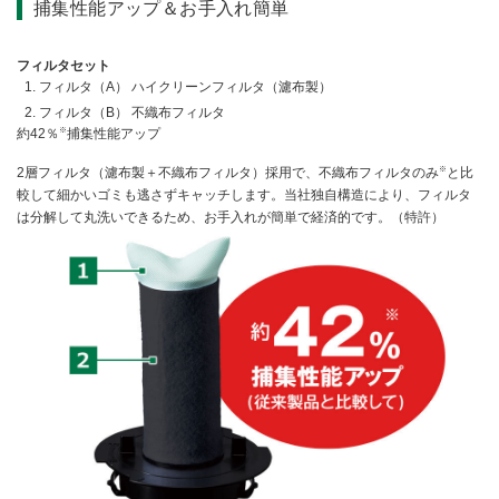
捕集性能アップ＆お手入れ簡単
フィルタセット
フィルタ（A） ハイクリーンフィルタ（濾布製）
フィルタ（B） 不織布フィルタ
※
約42％
捕集性能アップ
※
2層フィルタ（濾布製＋不織布フィルタ）採用で、不織布フィルタのみ
と比
較して細かいゴミも逃さずキャッチします。当社独自構造により、フィルタ
は分解して丸洗いできるため、お手入れが簡単で経済的です。（特許）