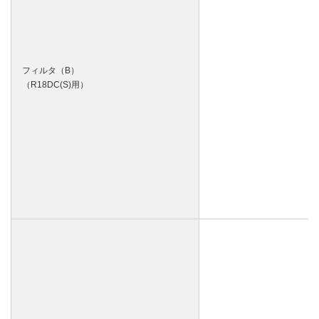
フィルタ（B）
（R18DC(S)用）