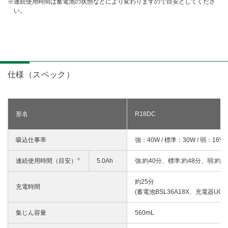
連続使用時間は蓄電池の状態などにより変わりますので目安としてくださ
い。
仕様（スペック）
形名
R18DC
吸込仕事率
強：40W / 標準：30W / 弱：16W
※
連続使用時間（目安）
5.0Ah
強:約40分、標準:約48分、弱:約6
約25分
充電時間
(蓄電池BSL36A18X、充電器UC1
集じん容量
560mL