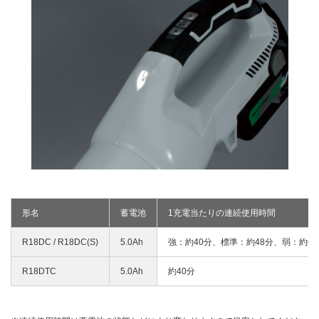
形名
蓄電池
1充電当たりの連続使用時間
R18DC / R18DC(S)
5.0Ah
強：約40分、標準：約48分、弱：約66
R18DTC
5.0Ah
約40分