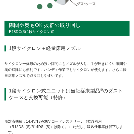
隙間や奥もOK 抜群の取り回し
R18DC(S) 1段サイクロン式
1段サイクロン＋軽量床用ノズル
サイクロン一体形のため狭い隙間にもノズルが入り、手が届きにくい隙間や
奥の掃除にも便利です。ハンディ作業でもサイクロンが使えます。さらに軽
量床用ノズルで取り回しやすいです。
※
1段サイクロン式ユニットは当社従来製品
のダスト
ケースと交換可能（特許）
対応機種：14.4V/18V/36V コードレスクリーナ（乾湿両用
（R18DSL(S)/R14DSL(S)）は除く。） ただし、吸込仕事率は低下しま
す。