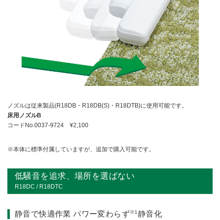
ノズルは従来製品(R18DB・R18DB(S)・R18DTB)に使用可能です。
床用ノズルB
コードNo.0037-9724 ¥
2,100
本体に標準付属していますが、追加で購入可能です。
低騒音を追求、場所を選ばない
R18DC / R18DTC
※1
静音で快適作業 パワー変わらず
静音化