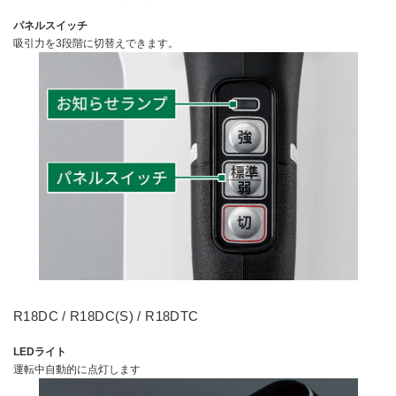
パネルスイッチ
吸引力を3段階に切替えできます。
R18DC / R18DC(S) / R18DTC
LEDライト
運転中自動的に点灯します