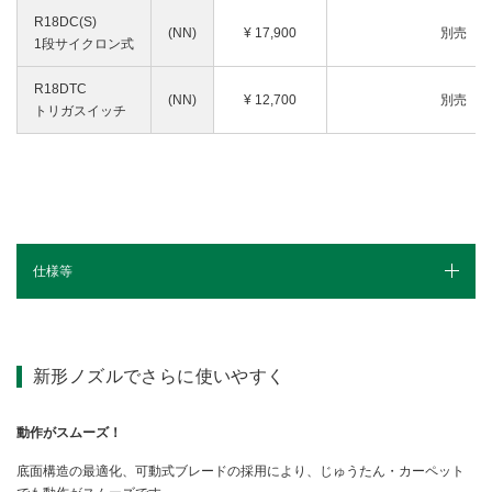
R18DC(S)
(NN)
¥
17,900
別売
1段サイクロン式
R18DTC
(NN)
¥
12,700
別売
トリガスイッチ
仕様等
仕様（スペック）
別売部品
新形ノズルでさらに使いやすく
カタログ
動作がスムーズ！
底面構造の最適化、可動式ブレードの採用により、じゅうたん・カーペット