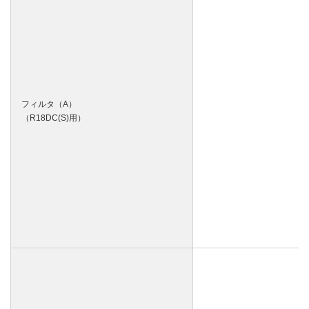
フィルタ（A）
（R18DC(S)用）