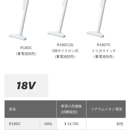
釘打機・ねじ打機・タッカ(コードレス)
高圧洗浄機
その他
修理受付
その他(コードレス)
背負式電源
エンジン工具・園芸工具用
保証登録
蓄電池・充電器(コードレス)
水中ポンプ
エンジン工具・安全上のご注意
取扱説明書
Webカタログ
締付け・穴あけ・ハツリ
振動3軸合成値について
研削
リチウムイオン電池互換一覧
研磨
R18DC(S)
R18DTC
FAQ（よくあるご質問）
R18DC
集じん
1段サイクロン式
トリガスイッチ
（蓄電池別売）
保証対象製品
（蓄電池別売）
（蓄電池別売）
切断・圧着
切削・ホゾ穴
接続表・対応表
釘打機・エア工具
ブロワ
その他
希望小売価格
形名
リチウムイオン電池
(消費税別)
R18DC
(NN)
¥
14,700
別売