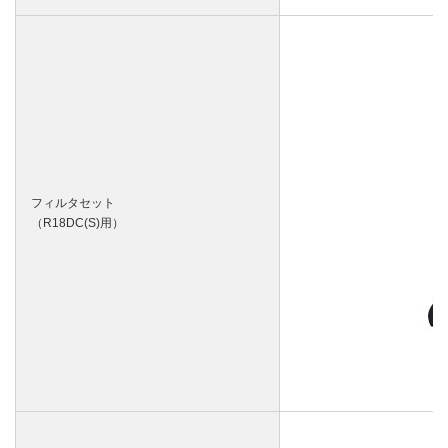
フィルタセット
（R18DC(S)用）