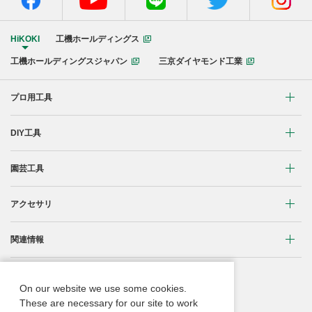
HiKOKI
工機ホールディングス
工機ホールディングスジャパン
三京ダイヤモンド工業
プロ用工具
リチウムイオンコードレス製品
DIY工具
マルチボルト(36V)製品
穴あけ・締付け
園芸工具
ブラシレスモーター搭載製品
研削・研磨
植木バリカン
アクセサリ
締付け・穴あけ
清掃・吹き飛ばし
芝生バリカン
研削
締付け・穴あけ・ハツリ用
関連情報
切断・切削
芝刈機
研磨
研削用
コードレス工具用蓄電池に関する重要なお知らせ
重要なお知らせ
刈払機・草刈機
On our website we use some cookies.
ブロワ
集じん・エアダスタ用
振動3軸合成値について
These are necessary for our site to work
取扱説明書
チェンソー