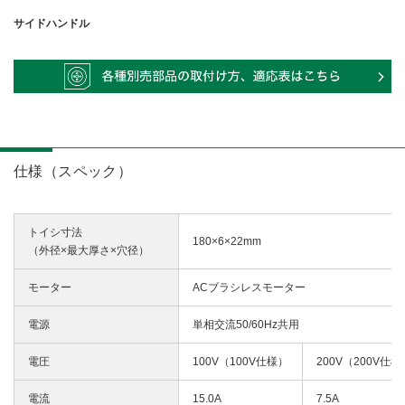
サイドハンドル
仕様（スペック）
トイシ寸法
180×6×22mm
（外径×最大厚さ×穴径）
モーター
ACブラシレスモーター
電源
単相交流50/60Hz共用
電圧
100V（100V仕様）
200V（200V仕様
電流
15.0A
7.5A