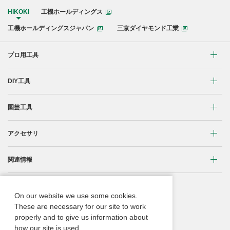
HiKOKI
工機ホールディングス
工機ホールディングスジャパン
三京ダイヤモンド工業
プロ用工具
リチウムイオンコードレス製品
DIY工具
マルチボルト(36V)製品
穴あけ・締付け
園芸工具
ブラシレスモーター搭載製品
研削・研磨
植木バリカン
アクセサリ
締付け・穴あけ
清掃・吹き飛ばし
芝生バリカン
研削
締付け・穴あけ・ハツリ用
関連情報
切断・切削
芝刈機
研磨
研削用
コードレス工具用蓄電池に関する重要なお知らせ
重要なお知らせ
刈払機・草刈機
On our website we use some cookies.
ブロワ
集じん・エアダスタ用
振動3軸合成値について
These are necessary for our site to work
取扱説明書
チェンソー
properly and to give us information about
クリーナー・集じん
切断・曲げ・圧着用
ACブラシレスモーター
Webカタログ
how our site is used.