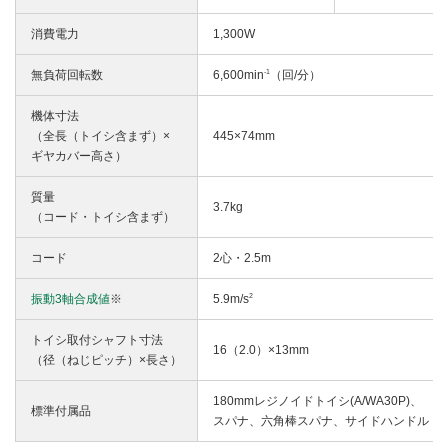
消費電力
1,300W
-1
無負荷回転数
6,600min
（回/分）
機体寸法
（全長（トイシ含まず）×
445×74mm
ギヤカバー高さ）
質量
3.7kg
（コード・トイシ含まず）
コード
2心・2.5m
2
振動3軸合成値
※
5.9m/s
トイシ取付シャフト寸法
16（2.0）×13mm
（径（ねじピッチ）×長さ）
180mmレジノイドトイシ(A/WA30P)、
標準付属品
スパナ、六角棒スパナ、サイドハンドル