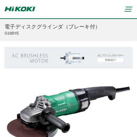
電子ディスクグラインダ（ブレーキ付）
G18BYE
新製品情報
リチウムイオンコードレス製品
マルチボルト(36V)製品
穴あけ・締付け
ブラシレスモーター搭載製品
研削・研磨
締付け・穴あけ(コードレス)
清掃・吹き飛ばし
植木バリカン
研削(コードレス)
切断・切削
芝生バリカン
研磨(コードレス)
芝刈機
締付け・穴あけ・ハツリ用
ブロワ(コードレス)
刈払機・草刈機
研削用
クリーナー・集じん(コードレス)
チェンソー
集じん・エアダスタ用
重要なお知らせ
切断・圧着(コードレス)
ブロワ
切断・曲げ・圧着用
修理からのお知らせ
切削・ホゾ穴(コードレス)
のこぎり
釘打機・エア工具用
修理終了機種のお知らせ