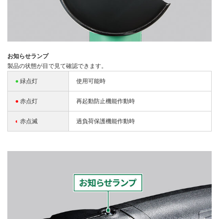
お知らせランプ
製品の状態が目で見て確認できます。
●
緑点灯
使用可能時
●
赤点灯
再起動防止機能作動時
◐
赤点滅
過負荷保護機能作動時