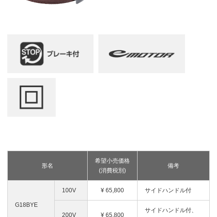
釘打機・ねじ打機・タッカ(コードレス)
高圧洗浄機
その他
修理受付
その他(コードレス)
背負式電源
エンジン工具・園芸工具用
保証登録
蓄電池・充電器(コードレス)
水中ポンプ
エンジン工具・安全上のご注意
取扱説明書
Webカタログ
締付け・穴あけ・ハツリ
振動3軸合成値について
研削
リチウムイオン電池互換一覧
研磨
FAQ（よくあるご質問）
集じん
保証対象製品
切断・圧着
切削・ホゾ穴
接続表・対応表
釘打機・エア工具
ブロワ
その他
希望小売価格
形名
備考
(消費税別)
100V
¥ 65,800
サイドハンドル付
G18BYE
サイドハンドル付、
200V
¥ 65,800