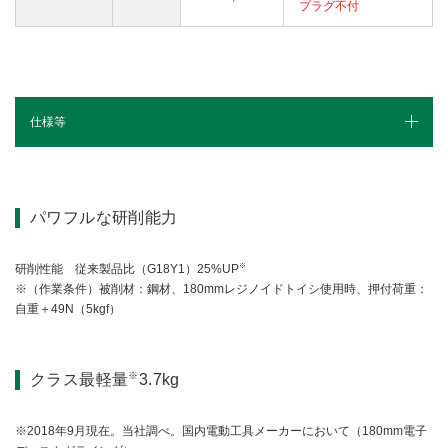
プラグ不付
仕様等
仕様（スペック）
パワフルな研削能力
※
研削性能 従来製品比（G18Y1）25%UP
※（作業条件）被削材：鋼材、180mmレジノイドトイシ使用時、押付荷重：
自重＋49N（5kgf）
※
クラス最軽量
3.7kg
※
2018年9月現在。当社調べ。国内電動工具メーカーにおいて（180mm電子