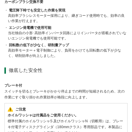
カーボンブラシ交換不要
電圧降下時でも安定した作業を実現
高効率ブラシレスモーター採用により、継ぎコード使用時でも、効率の良
い作業が行えます。
エンジン発電機で使用可能
当社独自の小形･高効率インバータ回路によりインバータが搭載されていな
いエンジン発電機でも使用可能です。
回転数の低下が少なく、研削量アップ
高効率モーター＋電子制御により、負荷をかけても回転数の低下が少な
く、研削効率が向上しました。
徹底した安全性
ブレーキ付
スイッチを切るとブレーキがかかり停止までの時間が短縮されるため、次の
作業にすぐ取り掛かれ作業効率が格段に向上します。
ご注意
ホイルワッシャは付属品をご使用ください。
標準付属のホイルワッシャS 及びホイルワッシャN（切断用）は、ブレー
キ付電子ディスクグラインダ（180mmクラス）専用部品です。本製品に