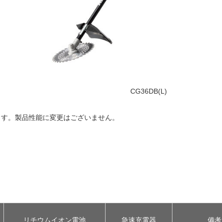
CG36DB(L)
ます。製品性能に変更はございません。
リチウムイオン電池
急速充電器
備考