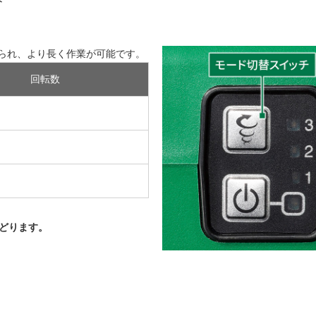
替
られ、より長く作業が可能です。
回転数
どります。