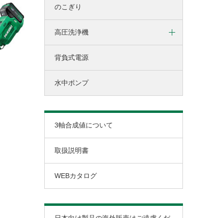
のこぎり
ミニチェンソー
高圧洗浄機
ポールソー
背負式電源
コードレス高圧洗浄機
家庭用高圧洗浄機
水中ポンプ
3軸合成値について
取扱説明書
WEBカタログ