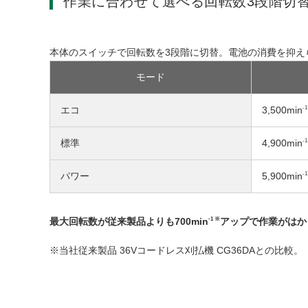
作業に合わせて選べる回転数3段階切
本体のスイッチで回転数を3段階に切替。電池の消費を抑え
モード
-1
エコ
3,500min
-1
標準
4,900min
-1
パワー
5,900min
-1 ※
最大回転数が従来製品よりも700min
アップで作業がはか
当社従来製品 36Vコードレス刈払機 CG36DAとの比較。