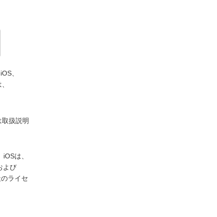
iOS、
は、
は取扱説明
。iOSは、
および
式会社のライセ