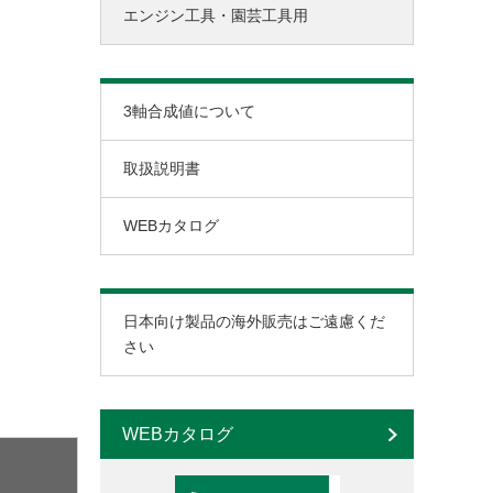
エンジン工具・園芸工具用
チップソーカッタ用
セーバソー用
ロータリバンドソー用
3軸合成値について
取扱説明書
WEBカタログ
日本向け製品の海外販売はご遠慮くだ
さい
WEBカタログ