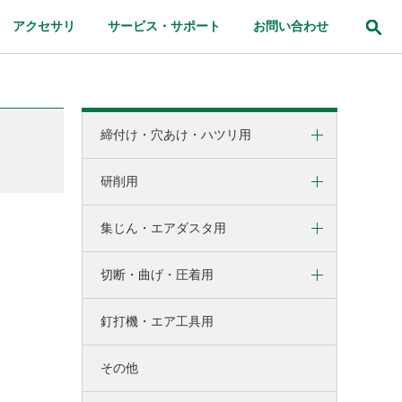
アクセサリ
サービス・サポート
お問い合わせ
締付け・穴あけ・ハツリ用
研削用
インパクトドライバ・ドライバドリル
用
集じん・エアダスタ用
ディスクグラインダ用
（旧型）コードレス高速ドリル
D18DBHL用
切断・曲げ・圧着用
コードレスクリーナ用
ロータリハンマドリル用
コードレスエアダスタ用
釘打機・エア工具用
丸のこ用
卓上スライド丸のこ・卓上丸のこ用
その他
集じん丸のこ用