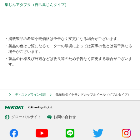
集じんアダプタ（自己集じんタイプ）
掲載製品の希望小売価格は予告なく変更になる場合がございます。
製品の色はご覧になるモニターの環境によっては実際の色とは若干異なる
場合がございます。
製品の仕様及び外観などは改良等のため予告なく変更する場合がございま
す。
削用
ディスクグラインダ用
低振動ダイヤモンドカップホイール（ダブルタイプ）
グローバルサイト
お問い合わせ