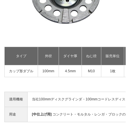
釘打機・ねじ打機・タッカ(コードレス)
高圧洗浄機
その他
修理受付
その他(コードレス)
背負式電源
エンジン工具・園芸工具用
保証登録
蓄電池・充電器(コードレス)
水中ポンプ
エンジン工具・安全上のご注意
取扱説明書
Webカタログ
締付け・穴あけ・ハツリ
振動3軸合成値について
研削
リチウムイオン電池互換一覧
研磨
FAQ（よくあるご質問）
集じん
保証対象製品
タイプ
外径
ダイヤ厚
ねじ径
販売単位
切断・圧着
切削・ホゾ穴
接続表・対応表
カップ形ダブル
100mm
4.5mm
M10
1枚
釘打機・エア工具
ブロワ
その他
適用機種
当社100mmディスクグラインダ・100mmコードレスディス
用途
[中仕上げ用]
コンクリート・モルタル・レンガ・ブロックの平