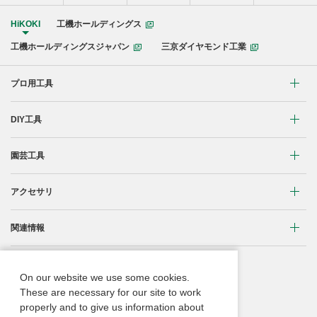
HiKOKI
工機ホールディングス
工機ホールディングスジャパン
三京ダイヤモンド工業
プロ用工具
リチウムイオンコードレス製品
DIY工具
マルチボルト(36V)製品
穴あけ・締付け
園芸工具
ブラシレスモーター搭載製品
研削・研磨
植木バリカン
アクセサリ
締付け・穴あけ
清掃・吹き飛ばし
芝生バリカン
研削
締付け・穴あけ・ハツリ用
関連情報
切断・切削
芝刈機
研磨
研削用
コードレス工具用蓄電池に関する重要なお知らせ
重要なお知らせ
刈払機・草刈機
On our website we use some cookies.
ブロワ
集じん・エアダスタ用
振動3軸合成値について
These are necessary for our site to work
取扱説明書
チェンソー
properly and to give us information about
クリーナー・集じん
切断・曲げ・圧着用
ACブラシレスモーター