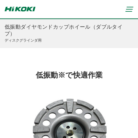
低振動ダイヤモンドカップホイール（ダブルタイ
プ）
ディスクグラインダ用
新製品情報
リチウムイオンコードレス製品
マルチボルト(36V)製品
穴あけ・締付け
ブラシレスモーター搭載製品
研削・研磨
低振動※で快適作業
締付け・穴あけ(コードレス)
清掃・吹き飛ばし
植木バリカン
研削(コードレス)
切断・切削
芝生バリカン
研磨(コードレス)
芝刈機
締付け・穴あけ・ハツリ用
ブロワ(コードレス)
刈払機・草刈機
研削用
クリーナー・集じん(コードレス)
チェンソー
集じん・エアダスタ用
重要なお知らせ
切断・圧着(コードレス)
ブロワ
切断・曲げ・圧着用
修理からのお知らせ
切削・ホゾ穴(コードレス)
のこぎり
釘打機・エア工具用
修理終了機種のお知らせ