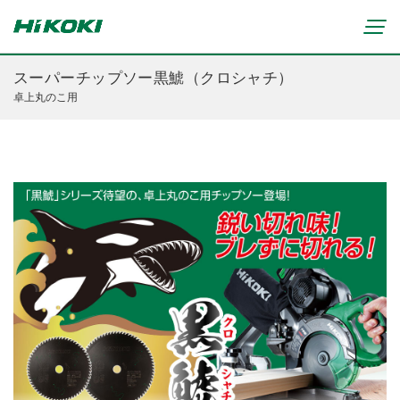
スーパーチップソー黒鯱（クロシャチ）
卓上丸のこ用
新製品情報
リチウムイオンコードレス製品
マルチボルト(36V)製品
穴あけ・締付け
ブラシレスモーター搭載製品
研削・研磨
締付け・穴あけ(コードレス)
清掃・吹き飛ばし
植木バリカン
研削(コードレス)
切断・切削
芝生バリカン
研磨(コードレス)
芝刈機
締付け・穴あけ・ハツリ用
ブロワ(コードレス)
刈払機・草刈機
研削用
クリーナー・集じん(コードレス)
チェンソー
集じん・エアダスタ用
重要なお知らせ
切断・圧着(コードレス)
ブロワ
切断・曲げ・圧着用
修理からのお知らせ
切削・ホゾ穴(コードレス)
のこぎり
釘打機・エア工具用
修理終了機種のお知らせ