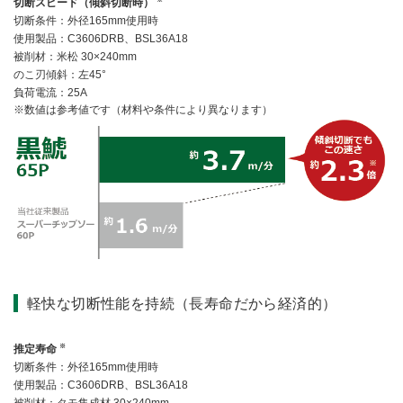
切断スピード（傾斜切断時）
切断条件：外径165mm使用時
使用製品：C3606DRB、BSL36A18
被削材：米松 30×240mm
のこ刃傾斜：左45°
負荷電流：25A
数値は参考値です（材料や条件により異なります）
軽快な切断性能を持続（長寿命だから経済的）
※
推定寿命
切断条件：外径165mm使用時
使用製品：C3606DRB、BSL36A18
被削材：タモ集成材 30×240mm