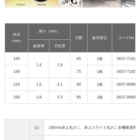
釘打機・ねじ打機・タッカ(コードレス)
高圧洗浄機
その他
修理受付
その他(コードレス)
背負式電源
エンジン工具・園芸工具用
保証登録
蓄電池・充電器(コードレス)
水中ポンプ
エンジン工具・安全上のご注意
取扱説明書
Webカタログ
締付け・穴あけ・ハツリ
厚さ（mm）
振動3軸合成値について
外径
研削
刃数
販売単位
コードNo.
（mm）
リチウムイオン電池互換一覧
研磨
鋸身厚
刃先厚
FAQ（よくあるご質問）
集じん
165
65
1枚
0037-7181
保証対象製品
切断・圧着
1.4
1.9
切削・ホゾ穴
接続表・対応表
190
75
1枚
0037-7182
釘打機・エア工具
216
1.6
2.1
80
1枚
0037-8998
ブロワ
その他
260
1.8
2.3
95
1枚
0037-8999
(1)
165mm卓上丸のこ、卓上スライド丸のこ全機種適用