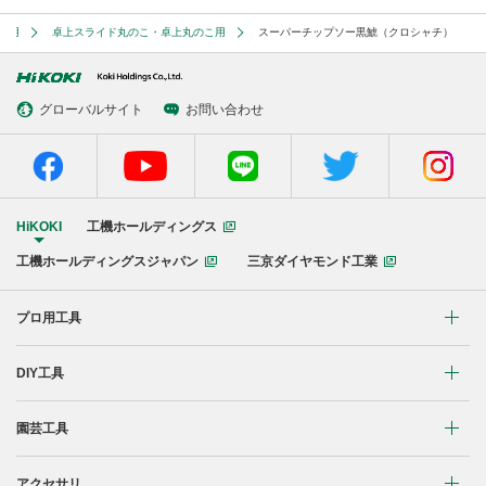
着用
卓上スライド丸のこ・卓上丸のこ用
スーパーチップソー黒鯱（クロシャチ）
グローバルサイト
お問い合わせ
HiKOKI
工機ホールディングス
工機ホールディングスジャパン
三京ダイヤモンド工業
プロ用工具
リチウムイオンコードレス製品
DIY工具
マルチボルト(36V)製品
穴あけ・締付け
園芸工具
ブラシレスモーター搭載製品
研削・研磨
植木バリカン
アクセサリ