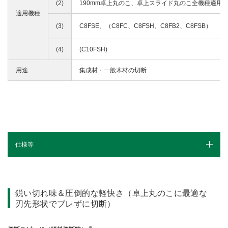
(2)
190mm卓上丸のこ、卓上スライド丸のこ全機種適用
適用機種
(3)
C8FSE、（C8FC、C8FSH、C8FB2、C8FSB）
(4)
(C10FSH)
用途
集成材・一般木材の切断
仕様等
カタログ
鋭い切れ味＆圧倒的な軽快さ（卓上丸のこに最適な
刃先形状でブレずに切断）
※