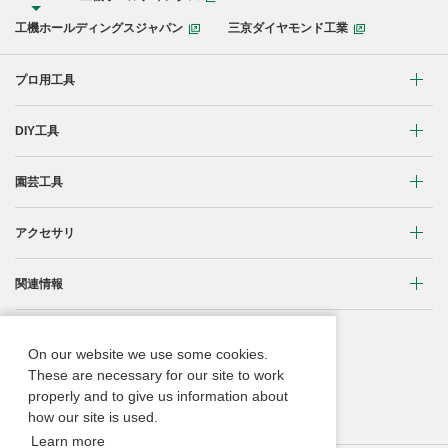
工機ホールディングスジャパン
三京ダイヤモンド工業
プロ用工具
リチウムイオンコードレス製品
DIY工具
マルチボルト(36V)製品
穴あけ・締付け
園芸工具
ブラシレスモーター搭載製品
研削・研磨
植木バリカン
アクセサリ
締付け・穴あけ
清掃・吹き飛ばし
芝生バリカン
研削
締付け・穴あけ・ハツリ用
関連情報
切断・切削
芝刈機
研磨
研削用
コードレス工具用蓄電池に関する重要なお知らせ
重要なお知らせ
刈払機・草刈機
On our website we use some cookies.
ブロワ
集じん・エアダスタ用
振動3軸合成値について
These are necessary for our site to work
取扱説明書
チェンソー
properly and to give us information about
クリーナー・集じん
切断・曲げ・圧着用
ACブラシレスモーター
Webカタログ
how our site is used.
ブロワ
切断・圧着
釘打機・エア工具用
Learn more