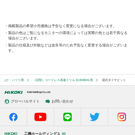
掲載製品の希望小売価格は予告なく変更になる場合がございます。
製品の色はご覧になるモニターの環境によっては実際の色とは若干異なる
場合がございます。
製品の仕様及び外観などは改良等のため予告なく変更する場合がございま
す。
穴あけ・ハツリ用
（旧型）コードレス高速ドリル D18DBHL用
湿式ダイヤビット
グローバルサイト
お問い合わせ
HiKOKI
工機ホールディングス