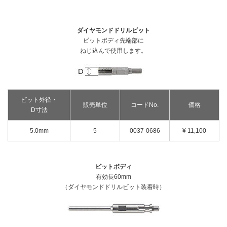
釘打機・ねじ打機・タッカ(コードレス)
高圧洗浄機
その他
修理受付
その他(コードレス)
背負式電源
エンジン工具・園芸工具用
保証登録
蓄電池・充電器(コードレス)
ダイヤモンドドリルビット
水中ポンプ
エンジン工具・安全上のご注意
ビットボディ先端部に
取扱説明書
Webカタログ
締付け・穴あけ・ハツリ
ねじ込んで使用します。
振動3軸合成値について
研削
リチウムイオン電池互換一覧
研磨
FAQ（よくあるご質問）
集じん
保証対象製品
切断・圧着
ビット外径・
販売単位
コードNo.
価格
D寸法
切削・ホゾ穴
接続表・対応表
釘打機・エア工具
5.0mm
5
0037-0686
¥ 11,100
ブロワ
その他
ビットボディ
有効長60mm
（ダイヤモンドドリルビット装着時）