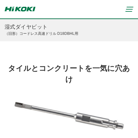
湿式ダイヤビット
（旧形）コードレス高速ドリル D18DBHL用
新製品情報
リチウムイオンコードレス製品
マルチボルト(36V)製品
穴あけ・締付け
タイルとコンクリートを一気に穴あ
ブラシレスモーター搭載製品
研削・研磨
け
締付け・穴あけ(コードレス)
清掃・吹き飛ばし
植木バリカン
研削(コードレス)
切断・切削
芝生バリカン
研磨(コードレス)
芝刈機
締付け・穴あけ・ハツリ用
ブロワ(コードレス)
刈払機・草刈機
研削用
クリーナー・集じん(コードレス)
チェンソー
集じん・エアダスタ用
重要なお知らせ
切断・圧着(コードレス)
ブロワ
切断・曲げ・圧着用
修理からのお知らせ
切削・ホゾ穴(コードレス)
のこぎり
釘打機・エア工具用
修理終了機種のお知らせ